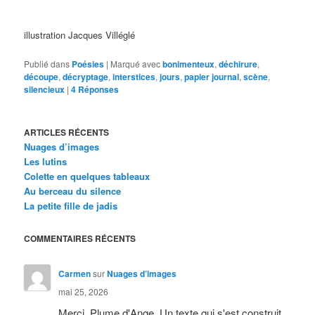
illustration Jacques Villéglé
Publié dans
Poésies
|
Marqué avec
bonimenteux
,
déchirure
,
découpe
,
décryptage
,
interstices
,
jours
,
papier journal
,
scène
,
silencieux
|
4
Réponses
ARTICLES RÉCENTS
Nuages d’images
Les lutins
Colette en quelques tableaux
Au berceau du silence
La petite fille de jadis
COMMENTAIRES RÉCENTS
Carmen
sur
Nuages d’images
mai 25, 2026
Merci, Plume d'Ange. Un texte qui s'est construit