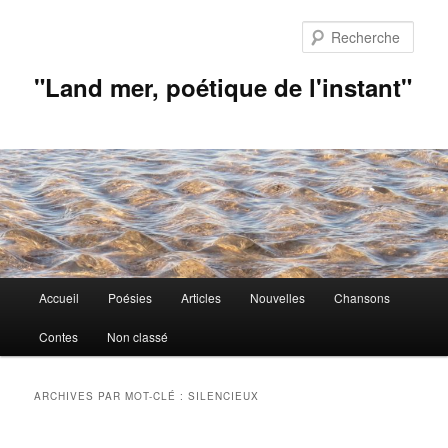
Aller
Aller
au
au
Rech
contenu
contenu
principal
secondaire
"Land mer, poétique de l'instant"
Menu
Accueil
Poésies
Articles
Nouvelles
Chansons
principal
Contes
Non classé
ARCHIVES PAR MOT-CLÉ :
SILENCIEUX