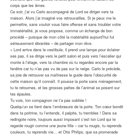
corps que les âmes.
Ce soir, j’ai vu Carlo accompagné de Lord se diriger vers ta
maison. Alors j’ai imaginé vos retrouvailles. Si je peux me le
permettre, sans vouloir vous faire offense et sans troubler votre
immatérialité, je vous propose, comme un échange de bon
procédé – puisque de mon côté la matérialité aujourd’hui fut
sérieusement ébranlée – de partager mon rêve.
« Lord arrive dans le vestibule, il prend une lampe pour éclairer
ses pas, il se dirige vers le petit salon et puis vers l’escalier qui
monte à l’étage, vers ta chambre où tu regardes encore par la
fenêtre car tu n’as pas vu de pas sur la neige. Carlo le précède,
sa joie de retrouver sa maîtresse le guide dans l’obscurité de
cette maison qu’il connaît. Il pousse la porte sans ménagement,
tu te retournes, et les grosses pattes de l’animal se posent sur
tes épaules.
Tu vois, ton compagnon ne t’a pas oubliée !
Quelqu’un se tient dans l’embrasure de la porte. Ton cœur bondit
dans ta poitrine, tu l’entends, il palpite, tu trembles ! Dans sa
redingote noire, toujours aussi imposant c’est ton Lord qui te
regarde rougir comme une jeune fille – car tu rougis, tu reprends
couleurs, tu reprends vie… et Otis Philips, que sa promenade