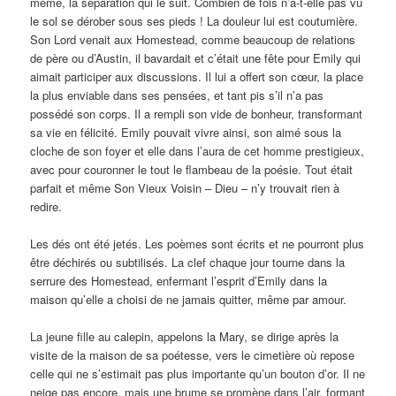
même, la séparation qui le suit. Combien de fois n’a-t-elle pas vu
le sol se dérober sous ses pieds ! La douleur lui est coutumière.
Son Lord venait aux Homestead, comme beaucoup de relations
de père ou d’Austin, il bavardait et c’était une fête pour Emily qui
aimait participer aux discussions. Il lui a offert son cœur, la place
la plus enviable dans ses pensées, et tant pis s’il n’a pas
possédé son corps. Il a rempli son vide de bonheur, transformant
sa vie en félicité. Emily pouvait vivre ainsi, son aimé sous la
cloche de son foyer et elle dans l’aura de cet homme prestigieux,
avec pour couronner le tout le flambeau de la poésie. Tout était
parfait et même Son Vieux Voisin – Dieu – n’y trouvait rien à
redire.
Les dés ont été jetés. Les poèmes sont écrits et ne pourront plus
être déchirés ou subtilisés. La clef chaque jour tourne dans la
serrure des Homestead, enfermant l’esprit d’Emily dans la
maison qu’elle a choisi de ne jamais quitter, même par amour.
La jeune fille au calepin, appelons la Mary, se dirige après la
visite de la maison de sa poétesse, vers le cimetière où repose
celle qui ne s’estimait pas plus importante qu’un bouton d’or. Il ne
neige pas encore, mais une brume se promène dans l’air, formant