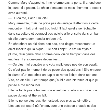
Comme Mary s’approche, il ne referme pas la porte, il attend que
la jeune fille passe. Le chien s’impatiente mais l’homme le retient
avec autorité.
— Du calme, Carlo ! lui dit-il.
Mary remercie, mais ne prête pas davantage d’attention à cette
rencontre. Il fait vraiment trop froid, il faut qu’elle se réchauffe
dans sa voiture et pourquoi pas qu’elle aille ensuite dans un bar
où elle pourra commander un bon thé.
En cherchant sa clé dans son sac, ses doigts rencontrent un
objet insolite qui la pique. Elle sort l’objet ; c’est un stylo à
plume, d’un genre rétro comme ceux qu’on trempait dans des
encriers, il y a quelques décennies…
— Ou plus ! lui suggère une voix malicieuse née de son esprit.
Ce n’est pas le moment de se poser des questions ! Elle entoure
la plume d’un mouchoir en papier et remet l’objet dans son sac.
Vite, se dit-elle, il est temps que j’oublie ces histoires et que je
pense à me réchauffer.
Elle ne tarde pas à trouver une enseigne où elle s’accorde une
pause donuts et thé au lait.
Elle ne pense plus aux Homestead, pas plus au cimetière.
L’instant est sacré où l’on savoure une boisson chaude et des