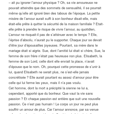
– ait pu ignorer l’amour physique ? Oh, sa vie amoureuse ne
pouvait atteindre que des sommets de sensualité, il se pourrait
même qu’elle ait ignoré bien des tabous de l’époque. La petite
misère de l’amour aurait suffi à son bonheur disait-elle, mais
était-elle prête à quitter la sécurité de la maison familiale ? Etait-
elle prête à prendre le risque de vivre l’amour, au quotidien,
L’amour ne risquait-il pas de s’atténuer avec le temps ? Elle,
l’éprise d’absolu, n’aurait pu le supporter. Chaque jour se devait
d’être jour d’épousailles joyeuses. Pourtant, sa mère dans le
mariage était si aigrie. Sue, dont l’amitié lui était si chère, Sue, la
femme de son frère n’était pas heureuse non plus. Elisabeth, la
femme de son Lord, celle dont elle enviait la place, n’avait
d’épouse que le nom. Oh, pourquoi cette promesse de s’unir à
lui, quand Elisabeth ne serait plus, ne s’est-elle jamais
concrétisée ? Elle aurait pourtant eu assez d’amour pour être
celle qui lui ferme les yeux, mais il n’a pas voulu.
Cet homme, dont la mort a précipité la sienne ne lui a,
cependant, apporté que du bonheur. Que vaut la vie sans
passion ? Et chaque passion est entière que suit une nouvelle
passion. Ce n’est pas humain ! Le corps un jour ne peut plus
souffrir un amour de plus. Car l’amour annonce, par sa venue