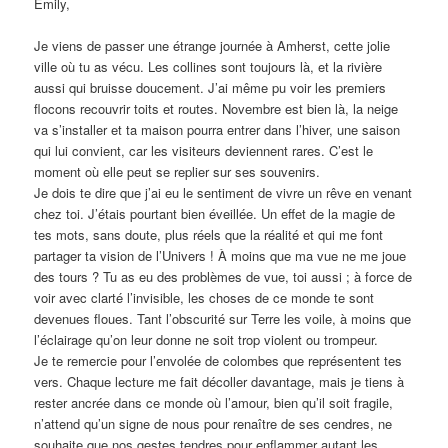
Emily,
Je viens de passer une étrange journée à Amherst, cette jolie
ville où tu as vécu. Les collines sont toujours là, et la rivière
aussi qui bruisse doucement. J’ai même pu voir les premiers
flocons recouvrir toits et routes. Novembre est bien là, la neige
va s’installer et ta maison pourra entrer dans l’hiver, une saison
qui lui convient, car les visiteurs deviennent rares. C’est le
moment où elle peut se replier sur ses souvenirs.
Je dois te dire que j’ai eu le sentiment de vivre un rêve en venant
chez toi. J’étais pourtant bien éveillée. Un effet de la magie de
tes mots, sans doute, plus réels que la réalité et qui me font
partager ta vision de l’Univers ! À moins que ma vue ne me joue
des tours ? Tu as eu des problèmes de vue, toi aussi ; à force de
voir avec clarté l’invisible, les choses de ce monde te sont
devenues floues. Tant l’obscurité sur Terre les voile, à moins que
l’éclairage qu’on leur donne ne soit trop violent ou trompeur.
Je te remercie pour l’envolée de colombes que représentent tes
vers. Chaque lecture me fait décoller davantage, mais je tiens à
rester ancrée dans ce monde où l’amour, bien qu’il soit fragile,
n’attend qu’un signe de nous pour renaître de ses cendres, ne
souhaite que nos gestes tendres pour enflammer autant les