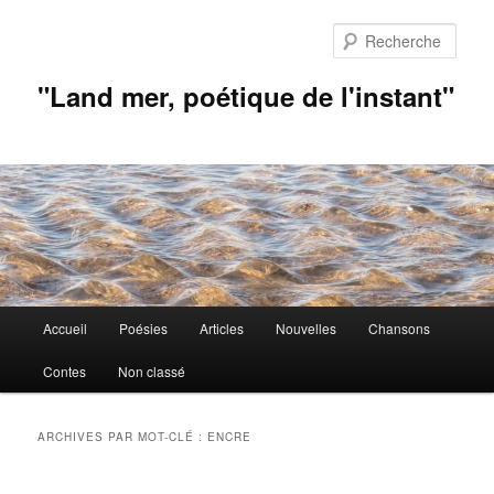
Aller
Aller
au
au
Rech
contenu
contenu
principal
secondaire
"Land mer, poétique de l'instant"
Menu
Accueil
Poésies
Articles
Nouvelles
Chansons
principal
Contes
Non classé
ARCHIVES PAR MOT-CLÉ :
ENCRE