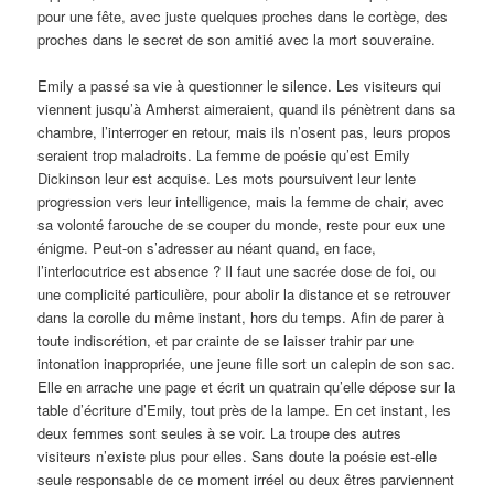
pour une fête, avec juste quelques proches dans le cortège, des
proches dans le secret de son amitié avec la mort souveraine.
Emily a passé sa vie à questionner le silence. Les visiteurs qui
viennent jusqu’à Amherst aimeraient, quand ils pénètrent dans sa
chambre, l’interroger en retour, mais ils n’osent pas, leurs propos
seraient trop maladroits. La femme de poésie qu’est Emily
Dickinson leur est acquise. Les mots poursuivent leur lente
progression vers leur intelligence, mais la femme de chair, avec
sa volonté farouche de se couper du monde, reste pour eux une
énigme. Peut-on s’adresser au néant quand, en face,
l’interlocutrice est absence ? Il faut une sacrée dose de foi, ou
une complicité particulière, pour abolir la distance et se retrouver
dans la corolle du même instant, hors du temps. Afin de parer à
toute indiscrétion, et par crainte de se laisser trahir par une
intonation inappropriée, une jeune fille sort un calepin de son sac.
Elle en arrache une page et écrit un quatrain qu’elle dépose sur la
table d’écriture d’Emily, tout près de la lampe. En cet instant, les
deux femmes sont seules à se voir. La troupe des autres
visiteurs n’existe plus pour elles. Sans doute la poésie est-elle
seule responsable de ce moment irréel ou deux êtres parviennent