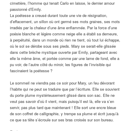
cimetière, l’homme qui tenait Carlo en laisse, le dernier amour
passionné d’Emily.
La poétesse a creusé durant toute une vie de résignation,
d’effacement, un sillon où ont germé ses mots graines, ses mots
irradiés par la chaleur d’une âme enflammée. Par la force d’une
poésie blanche et légère comme neige elle a établi sa demeure,
à perpétuité, dans un monde où rien ne tient, où tout lui échappe,
où le sol se dérobe sous ses pieds. Mary se serait-elle glissée
dans cette brèche mystique ouverte par Emily, partageant avec
elle la même âme, et portée comme par une lame de fond, elle a
pu voir, de l’autre côté du miroir, les figures de l’invisible qui
fascinaient la poétesse ?
Le sommeil ne viendra pas ce soir pour Mary, un feu dévorant
l’habite qui ne peut se traduire que par l’écriture. Elle se souvient
du porte plume mystérieusement glissé dans son sac. Elle ne
veut pas savoir d’où il vient, mais puisqu’il est là, elle va s’en
servir, pas plus tard que maintenant ! Elle sort une encre bleue
de son coffret de calligraphie, y trempe sa plume et écrit jusqu’à
ce que sa tête s’écroule sur ses bras croisés sur son bureau.