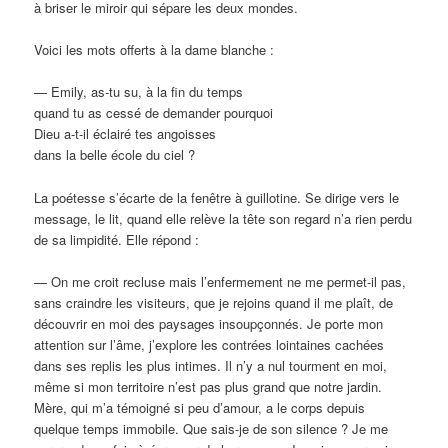
à briser le miroir qui sépare les deux mondes.
Voici les mots offerts à la dame blanche :
— Emily, as-tu su, à la fin du temps
quand tu as cessé de demander pourquoi
Dieu a-t-il éclairé tes angoisses
dans la belle école du ciel ?
La poétesse s’écarte de la fenêtre à guillotine. Se dirige vers le
message, le lit, quand elle relève la tête son regard n’a rien perdu
de sa limpidité. Elle répond :
— On me croit recluse mais l’enfermement ne me permet-il pas,
sans craindre les visiteurs, que je rejoins quand il me plaît, de
découvrir en moi des paysages insoupçonnés. Je porte mon
attention sur l’âme, j’explore les contrées lointaines cachées
dans ses replis les plus intimes. Il n’y a nul tourment en moi,
même si mon territoire n’est pas plus grand que notre jardin.
Mère, qui m’a témoigné si peu d’amour, a le corps depuis
quelque temps immobile. Que sais-je de son silence ? Je me