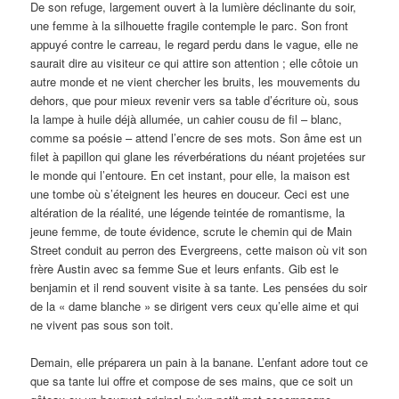
De son refuge, largement ouvert à la lumière déclinante du soir,
une femme à la silhouette fragile contemple le parc. Son front
appuyé contre le carreau, le regard perdu dans le vague, elle ne
saurait dire au visiteur ce qui attire son attention ; elle côtoie un
autre monde et ne vient chercher les bruits, les mouvements du
dehors, que pour mieux revenir vers sa table d’écriture où, sous
la lampe à huile déjà allumée, un cahier cousu de fil – blanc,
comme sa poésie – attend l’encre de ses mots. Son âme est un
filet à papillon qui glane les réverbérations du néant projetées sur
le monde qui l’entoure. En cet instant, pour elle, la maison est
une tombe où s’éteignent les heures en douceur. Ceci est une
altération de la réalité, une légende teintée de romantisme, la
jeune femme, de toute évidence, scrute le chemin qui de Main
Street conduit au perron des Evergreens, cette maison où vit son
frère Austin avec sa femme Sue et leurs enfants. Gib est le
benjamin et il rend souvent visite à sa tante. Les pensées du soir
de la « dame blanche » se dirigent vers ceux qu’elle aime et qui
ne vivent pas sous son toit.
Demain, elle préparera un pain à la banane. L’enfant adore tout ce
que sa tante lui offre et compose de ses mains, que ce soit un