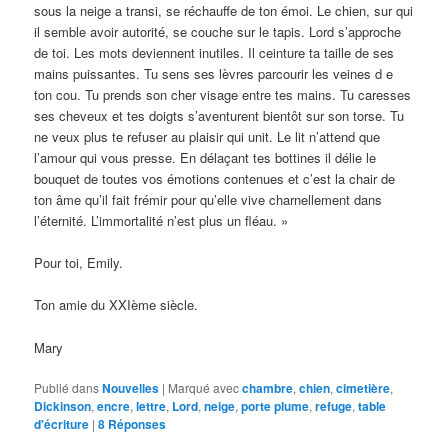
sous la neige a transi, se réchauffe de ton émoi. Le chien, sur qui
il semble avoir autorité, se couche sur le tapis. Lord s’approche
de toi. Les mots deviennent inutiles. Il ceinture ta taille de ses
mains puissantes. Tu sens ses lèvres parcourir les veines d e
ton cou. Tu prends son cher visage entre tes mains. Tu caresses
ses cheveux et tes doigts s’aventurent bientôt sur son torse. Tu
ne veux plus te refuser au plaisir qui unit. Le lit n’attend que
l’amour qui vous presse. En délaçant tes bottines il délie le
bouquet de toutes vos émotions contenues et c’est la chair de
ton âme qu’il fait frémir pour qu’elle vive charnellement dans
l’éternité. L’immortalité n’est plus un fléau. »
Pour toi, Emily.
Ton amie du XXIème siècle.
Mary
Publié dans
Nouvelles
|
Marqué avec
chambre
,
chien
,
cimetière
,
Dickinson
,
encre
,
lettre
,
Lord
,
neige
,
porte plume
,
refuge
,
table
d'écriture
|
8
Réponses