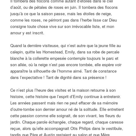
Il tombera des flocons comme autant d’étoiles dans le ciel
d’août, ou de pétales de roses en juin. Il tombera des flocons
jusqu’à ce que la saison passe, mais les étoiles de neige,
comme les roses, ne périront pas dans l’herbe lisse car Dieu
consigne toute chose vive sur son irrévocable liste, et mon
amour y est inscrit.
Quand la dernière visiteuse, qui n’est autre que la jeune fille au
calepin, quitte les Homestead, Emily, dans sa robe de percale
blanche à la collerette empesée contemple toujours le parc et
son allée, où la neige n’est pas encore tombée, elle espère voir
apparaître la silhouette de l’homme aimé. Tant de constance
dans l’expectative ! Tant de dignité dans sa présence !
Ce n’est plus l’heure des visites et la maison retourne à son
histoire, cette histoire que l’esprit d’Emily continue à entretenir.
Les années passent mais rien ne peut effacer de sa mémoire
d’outre-tombe son dernier amour né de la solitude. Elle entretient
cette passion comme elle soignait, de son vivant, les fleurs du
jardin. Chaque parole échangée, chaque regard, chaque caresse
reçue, alors qu’elle accompagnait Otis Philips dans le vestibule,
tandis que Père et Austin restaient au salon et que Mère