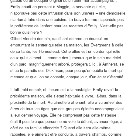
gâteau ou un bouquet original qu’un petit mot accompagne…
Emily sourit en pensant à Maggie, la servante qui elle,
n’approuve pas cette intrusion dans son univers – une demoiselle
n’a rien à faire dans une cuisine. La brave femme n’apprécie pas
la préférence de l’enfant pour les recettes d’Emily. N’est-elle pas
bonne cuisinière ?
Gilbert viendra demain, sautillant comme un écureuil en
empruntant le sentier qui relie sa maison, les Evergreens à celle
de sa tante, les Homestead. Cette allée est un cordon qui relie
ceux qui s’aiment — comme des jumeaux que le sein matriciel
d’un parc, magnifiquement arboré, protègerait. Ici, à Amherst, se
situe le paradis des Dickinson, pour peu qu’on oublie la mort qui
menace et que l’on se console, chaque jour, d’un éclat d’éternité.
Il fait froid ce soir, et l’heure est à la nostalgie. Emily revoit la
précédente maison, elle s’était habituée à vivre, là-bas, dans la
proximité de la mort. Au cimetière attenant, elle a vu arriver des
êtres de tous les âges que des groupes éplorés accompagnaient
à leur dernier voyage. Elle ne comprenait pas cette tristesse ;
était-il possible que personne ne voie le défunt, avancer léger, à
côté de sa famille effondrée ? Quand elle sera elle-même
rappelée, elle aimerait être conduite, à travers champs, comme