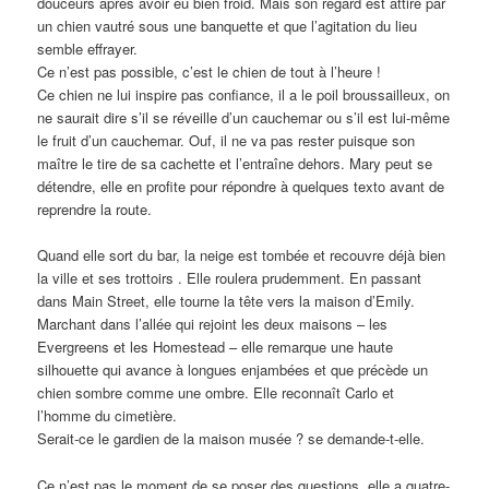
douceurs après avoir eu bien froid. Mais son regard est attiré par
un chien vautré sous une banquette et que l’agitation du lieu
semble effrayer.
Ce n’est pas possible, c’est le chien de tout à l’heure !
Ce chien ne lui inspire pas confiance, il a le poil broussailleux, on
ne saurait dire s’il se réveille d’un cauchemar ou s’il est lui-même
le fruit d’un cauchemar. Ouf, il ne va pas rester puisque son
maître le tire de sa cachette et l’entraîne dehors. Mary peut se
détendre, elle en profite pour répondre à quelques texto avant de
reprendre la route.
Quand elle sort du bar, la neige est tombée et recouvre déjà bien
la ville et ses trottoirs . Elle roulera prudemment. En passant
dans Main Street, elle tourne la tête vers la maison d’Emily.
Marchant dans l’allée qui rejoint les deux maisons – les
Evergreens et les Homestead – elle remarque une haute
silhouette qui avance à longues enjambées et que précède un
chien sombre comme une ombre. Elle reconnaît Carlo et
l’homme du cimetière.
Serait-ce le gardien de la maison musée ? se demande-t-elle.
Ce n’est pas le moment de se poser des questions, elle a quatre-