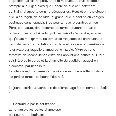
surprends parfois à éprouver de la rancune. Je suis encore si
prompte à la juger, alors que j’ignore ce que cet isolement
contraint lui apporte comme découvertes. Peut-être me protège-t-
elle, à sa façon, de ce vide, si grand, que je décline en vertiges
poétiques dans lesquels il se pourrait que je sombre, un jour.
Père, par nature, était homme taciturne, pourtant la maison
bruissait d’esprits brillants qu’il me plaisait d’entendre, et avec
qui j’osais m’exprimer, du temps de ma jeunesse enthousiaste.
Jeux de l’esprit et tentation du vide sont les deux extrémités de
la cravate sur laquelle s’amourache ma vie. Vivre est une
tentative de réconciliation entre des aspirations hautes qu’il faut
saisir à bras le corps et la simplicité du quotidien auquel on
s’accorde, par nécessité.
Le silence est ma demeure. Le silence est une abeille qui dans
les jardins terrestres butine l’éternité.
La jeune lectrice arrache une deuxième page à son carnet et écrit
:
— Confondue par la souffrance
as-tu muselé les perles d’angoisse
qui pourtant te brûlaient