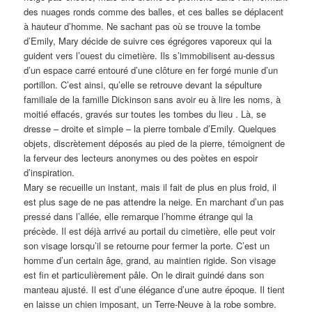
des nuages ronds comme des balles, et ces balles se déplacent
à hauteur d’homme. Ne sachant pas où se trouve la tombe
d’Emily, Mary décide de suivre ces égrégores vaporeux qui la
guident vers l’ouest du cimetière. Ils s’immobilisent au-dessus
d’un espace carré entouré d’une clôture en fer forgé munie d’un
portillon. C’est ainsi, qu’elle se retrouve devant la sépulture
familiale de la famille Dickinson sans avoir eu à lire les noms, à
moitié effacés, gravés sur toutes les tombes du lieu . Là, se
dresse – droite et simple – la pierre tombale d’Emily. Quelques
objets, discrètement déposés au pied de la pierre, témoignent de
la ferveur des lecteurs anonymes ou des poètes en espoir
d’inspiration.
Mary se recueille un instant, mais il fait de plus en plus froid, il
est plus sage de ne pas attendre la neige. En marchant d’un pas
pressé dans l’allée, elle remarque l’homme étrange qui la
précède. Il est déjà arrivé au portail du cimetière, elle peut voir
son visage lorsqu’il se retourne pour fermer la porte. C’est un
homme d’un certain âge, grand, au maintien rigide. Son visage
est fin et particulièrement pâle. On le dirait guindé dans son
manteau ajusté. Il est d’une élégance d’une autre époque. Il tient
en laisse un chien imposant, un Terre-Neuve à la robe sombre.