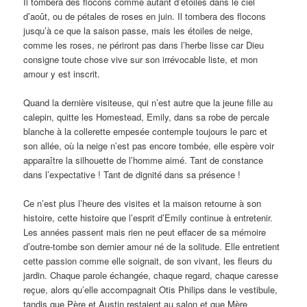
Il tombera des flocons comme autant d’étoiles dans le ciel
d’août, ou de pétales de roses en juin. Il tombera des flocons
jusqu’à ce que la saison passe, mais les étoiles de neige,
comme les roses, ne périront pas dans l’herbe lisse car Dieu
consigne toute chose vive sur son irrévocable liste, et mon
amour y est inscrit.
Quand la dernière visiteuse, qui n’est autre que la jeune fille au
calepin, quitte les Homestead, Emily, dans sa robe de percale
blanche à la collerette empesée contemple toujours le parc et
son allée, où la neige n’est pas encore tombée, elle espère voir
apparaître la silhouette de l’homme aimé. Tant de constance
dans l’expectative ! Tant de dignité dans sa présence !
Ce n’est plus l’heure des visites et la maison retourne à son
histoire, cette histoire que l’esprit d’Emily continue à entretenir.
Les années passent mais rien ne peut effacer de sa mémoire
d’outre-tombe son dernier amour né de la solitude. Elle entretient
cette passion comme elle soignait, de son vivant, les fleurs du
jardin. Chaque parole échangée, chaque regard, chaque caresse
reçue, alors qu’elle accompagnait Otis Philips dans le vestibule,
tandis que Père et Austin restaient au salon et que Mère