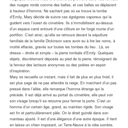
des nuages ronds comme des balles, et ces balles se déplacent
à hauteur d’homme. Ne sachant pas où se trouve la tombe
d’Emily, Mary décide de suivre ces égrégores vaporeux qui la
guident vers l’ouest du cimetière. Ils s’immobilisent au-dessus
d’un espace carré entouré d’une clôture en fer forgé munie d’un
portillon. C’est ainsi, qu’elle se retrouve devant la sépulture
familiale de la famille Dickinson sans avoir eu à lire les noms, à
moitié effacés, gravés sur toutes les tombes du lieu . Là, se
dresse – droite et simple – la pierre tombale d’Emily. Quelques
objets, discrètement déposés au pied de la pierre, témoignent de
la ferveur des lecteurs anonymes ou des poètes en espoir
d’inspiration.
Mary se recueille un instant, mais il fait de plus en plus froid, il
est plus sage de ne pas attendre la neige. En marchant d’un pas
pressé dans l’allée, elle remarque l’homme étrange qui la
précède. Il est déjà arrivé au portail du cimetière, elle peut voir
son visage lorsqu’il se retourne pour fermer la porte. C’est un
homme d’un certain âge, grand, au maintien rigide. Son visage
est fin et particulièrement pâle. On le dirait guindé dans son
manteau ajusté. Il est d’une élégance d’une autre époque. Il tient
en laisse un chien imposant, un Terre-Neuve à la robe sombre.