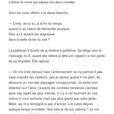
à briser le miroir qui sépare les deux mondes.
Voici les mots offerts à la dame blanche :
— Emily, as-tu su, à la fin du temps
quand tu as cessé de demander pourquoi
Dieu a-t-il éclairé tes angoisses
dans la belle école du ciel ?
La poétesse s’écarte de la fenêtre à guillotine. Se dirige vers le
message, le lit, quand elle relève la tête son regard n’a rien perdu
de sa limpidité. Elle répond :
— On me croit recluse mais l’enfermement ne me permet-il pas,
sans craindre les visiteurs, que je rejoins quand il me plaît, de
découvrir en moi des paysages insoupçonnés. Je porte mon
attention sur l’âme, j’explore les contrées lointaines cachées
dans ses replis les plus intimes. Il n’y a nul tourment en moi,
même si mon territoire n’est pas plus grand que notre jardin.
Mère, qui m’a témoigné si peu d’amour, a le corps depuis
quelque temps immobile. Que sais-je de son silence ? Je me