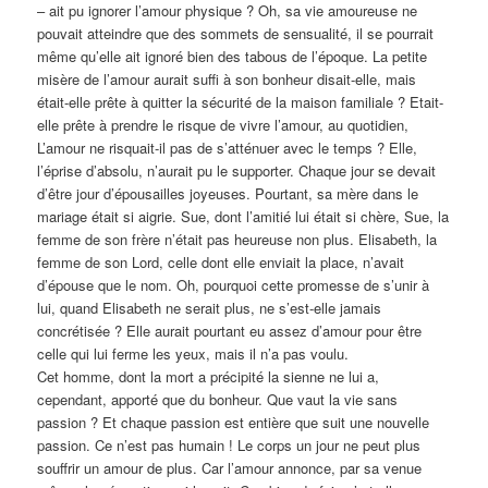
– ait pu ignorer l’amour physique ? Oh, sa vie amoureuse ne
pouvait atteindre que des sommets de sensualité, il se pourrait
même qu’elle ait ignoré bien des tabous de l’époque. La petite
misère de l’amour aurait suffi à son bonheur disait-elle, mais
était-elle prête à quitter la sécurité de la maison familiale ? Etait-
elle prête à prendre le risque de vivre l’amour, au quotidien,
L’amour ne risquait-il pas de s’atténuer avec le temps ? Elle,
l’éprise d’absolu, n’aurait pu le supporter. Chaque jour se devait
d’être jour d’épousailles joyeuses. Pourtant, sa mère dans le
mariage était si aigrie. Sue, dont l’amitié lui était si chère, Sue, la
femme de son frère n’était pas heureuse non plus. Elisabeth, la
femme de son Lord, celle dont elle enviait la place, n’avait
d’épouse que le nom. Oh, pourquoi cette promesse de s’unir à
lui, quand Elisabeth ne serait plus, ne s’est-elle jamais
concrétisée ? Elle aurait pourtant eu assez d’amour pour être
celle qui lui ferme les yeux, mais il n’a pas voulu.
Cet homme, dont la mort a précipité la sienne ne lui a,
cependant, apporté que du bonheur. Que vaut la vie sans
passion ? Et chaque passion est entière que suit une nouvelle
passion. Ce n’est pas humain ! Le corps un jour ne peut plus
souffrir un amour de plus. Car l’amour annonce, par sa venue