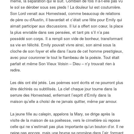
même, la séparation qui le suit. Combien de fois n’a-t-elle pas vu
le sol se dérober sous ses pieds ! La douleur lui est coutumière.
Son Lord venait aux Homestead, comme beaucoup de relations
de père ou d’Austin, il bavardait et c’était une fête pour Emily qui
aimait participer aux discussions. Il lui a offert son cœur, la place
la plus enviable dans ses pensées, et tant pis s’il n’a pas
possédé son corps. Il a rempli son vide de bonheur, transformant
sa vie en félicité. Emily pouvait vivre ainsi, son aimé sous la
cloche de son foyer et elle dans l’aura de cet homme prestigieux,
avec pour couronner le tout le flambeau de la poésie. Tout était
parfait et même Son Vieux Voisin – Dieu – n’y trouvait rien à
redire.
Les dés ont été jetés. Les poèmes sont écrits et ne pourront plus
être déchirés ou subtilisés. La clef chaque jour tourne dans la
serrure des Homestead, enfermant l’esprit d’Emily dans la
maison qu’elle a choisi de ne jamais quitter, même par amour.
La jeune fille au calepin, appelons la Mary, se dirige après la
visite de la maison de sa poétesse, vers le cimetière où repose
celle qui ne s’estimait pas plus importante qu’un bouton d’or. Il ne
neige pas encore, mais une brume se promène dans l’air, formant