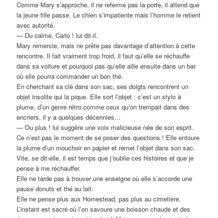
Comme Mary s’approche, il ne referme pas la porte, il attend que
la jeune fille passe. Le chien s’impatiente mais l’homme le retient
avec autorité.
— Du calme, Carlo ! lui dit-il.
Mary remercie, mais ne prête pas davantage d’attention à cette
rencontre. Il fait vraiment trop froid, il faut qu’elle se réchauffe
dans sa voiture et pourquoi pas qu’elle aille ensuite dans un bar
où elle pourra commander un bon thé.
En cherchant sa clé dans son sac, ses doigts rencontrent un
objet insolite qui la pique. Elle sort l’objet ; c’est un stylo à
plume, d’un genre rétro comme ceux qu’on trempait dans des
encriers, il y a quelques décennies…
— Ou plus ! lui suggère une voix malicieuse née de son esprit.
Ce n’est pas le moment de se poser des questions ! Elle entoure
la plume d’un mouchoir en papier et remet l’objet dans son sac.
Vite, se dit-elle, il est temps que j’oublie ces histoires et que je
pense à me réchauffer.
Elle ne tarde pas à trouver une enseigne où elle s’accorde une
pause donuts et thé au lait.
Elle ne pense plus aux Homestead, pas plus au cimetière.
L’instant est sacré où l’on savoure une boisson chaude et des