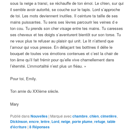
sous la neige a transi, se réchauffe de ton émoi. Le chien, sur qui
il semble avoir autorité, se couche sur le tapis. Lord s’approche
de toi. Les mots deviennent inutiles. Il ceinture ta taille de ses
mains puissantes. Tu sens ses lèvres parcourir les veines d e
ton cou. Tu prends son cher visage entre tes mains. Tu caresses
ses cheveux et tes doigts s’aventurent bientôt sur son torse. Tu
ne veux plus te refuser au plaisir qui unit. Le lit n’attend que
l’amour qui vous presse. En délaçant tes bottines il délie le
bouquet de toutes vos émotions contenues et c’est la chair de
ton âme qu’il fait frémir pour qu’elle vive charnellement dans
l’éternité. L’immortalité n’est plus un fléau. »
Pour toi, Emily.
Ton amie du XXIème siècle.
Mary
Publié dans
Nouvelles
|
Marqué avec
chambre
,
chien
,
cimetière
,
Dickinson
,
encre
,
lettre
,
Lord
,
neige
,
porte plume
,
refuge
,
table
d'écriture
|
8
Réponses