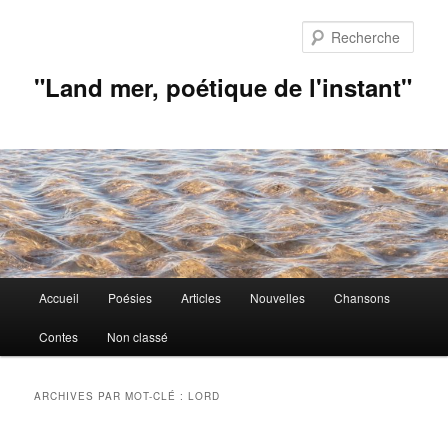
Aller
Aller
au
au
Rech
contenu
contenu
principal
secondaire
"Land mer, poétique de l'instant"
Menu
Accueil
Poésies
Articles
Nouvelles
Chansons
principal
Contes
Non classé
ARCHIVES PAR MOT-CLÉ :
LORD