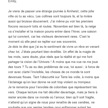
Emily,
Je viens de passer une étrange journée à Amherst, cette jolie
ville où tu as vécu. Les collines sont toujours là, et la rivière
aussi qui bruisse doucement. J’ai même pu voir les premiers
flocons recouvrir toits et routes. Novembre est bien là, la neige
va s’installer et ta maison pourra entrer dans l’hiver, une saison
qui lui convient, car les visiteurs deviennent rares. C’est le
moment où elle peut se replier sur ses souvenirs.
Je dois te dire que j’ai eu le sentiment de vivre un rêve en venant
chez toi. J’étais pourtant bien éveillée. Un effet de la magie de
tes mots, sans doute, plus réels que la réalité et qui me font
partager ta vision de l’Univers ! À moins que ma vue ne me joue
des tours ? Tu as eu des problèmes de vue, toi aussi ; à force de
voir avec clarté l’invisible, les choses de ce monde te sont
devenues floues. Tant l’obscurité sur Terre les voile, à moins que
l’éclairage qu’on leur donne ne soit trop violent ou trompeur.
Je te remercie pour l’envolée de colombes que représentent tes
vers. Chaque lecture me fait décoller davantage, mais je tiens à
rester ancrée dans ce monde où l’amour, bien qu’il soit fragile,
n’attend qu’un signe de nous pour renaître de ses cendres, ne
souhaite que nos gestes tendres pour enflammer autant les