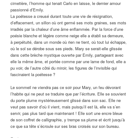
cimetière, l’homme qui tenait Carlo en laisse, le dernier amour
passionné d’Emily.
La poétesse a creusé durant toute une vie de résignation,
d’effacement, un sillon où ont germé ses mots graines, ses mots
irradiés par la chaleur d’une âme enflammée. Par la force d’une
poésie blanche et légère comme neige elle a établi sa demeure,
à perpétuité, dans un monde où rien ne tient, où tout lui échappe,
où le sol se dérobe sous ses pieds. Mary se serait-elle glissée
dans cette brèche mystique ouverte par Emily, partageant avec
elle la même âme, et portée comme par une lame de fond, elle a
pu voir, de l’autre côté du miroir, les figures de l’invisible qui
fascinaient la poétesse ?
Le sommeil ne viendra pas ce soir pour Mary, un feu dévorant
l’habite qui ne peut se traduire que par l’écriture. Elle se souvient
du porte plume mystérieusement glissé dans son sac. Elle ne
veut pas savoir d’où il vient, mais puisqu’il est là, elle va s’en
servir, pas plus tard que maintenant ! Elle sort une encre bleue
de son coffret de calligraphie, y trempe sa plume et écrit jusqu’à
ce que sa tête s’écroule sur ses bras croisés sur son bureau.