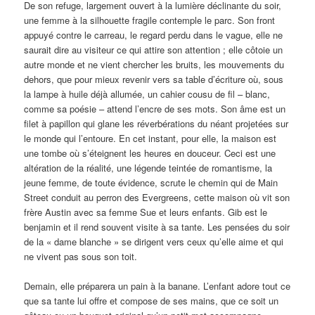
De son refuge, largement ouvert à la lumière déclinante du soir,
une femme à la silhouette fragile contemple le parc. Son front
appuyé contre le carreau, le regard perdu dans le vague, elle ne
saurait dire au visiteur ce qui attire son attention ; elle côtoie un
autre monde et ne vient chercher les bruits, les mouvements du
dehors, que pour mieux revenir vers sa table d’écriture où, sous
la lampe à huile déjà allumée, un cahier cousu de fil – blanc,
comme sa poésie – attend l’encre de ses mots. Son âme est un
filet à papillon qui glane les réverbérations du néant projetées sur
le monde qui l’entoure. En cet instant, pour elle, la maison est
une tombe où s’éteignent les heures en douceur. Ceci est une
altération de la réalité, une légende teintée de romantisme, la
jeune femme, de toute évidence, scrute le chemin qui de Main
Street conduit au perron des Evergreens, cette maison où vit son
frère Austin avec sa femme Sue et leurs enfants. Gib est le
benjamin et il rend souvent visite à sa tante. Les pensées du soir
de la « dame blanche » se dirigent vers ceux qu’elle aime et qui
ne vivent pas sous son toit.
Demain, elle préparera un pain à la banane. L’enfant adore tout ce
que sa tante lui offre et compose de ses mains, que ce soit un