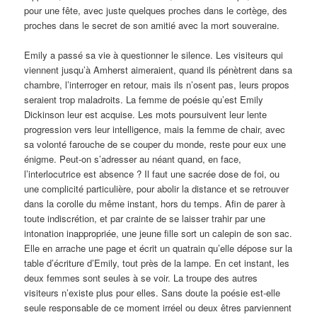
pour une fête, avec juste quelques proches dans le cortège, des
proches dans le secret de son amitié avec la mort souveraine.
Emily a passé sa vie à questionner le silence. Les visiteurs qui
viennent jusqu’à Amherst aimeraient, quand ils pénètrent dans sa
chambre, l’interroger en retour, mais ils n’osent pas, leurs propos
seraient trop maladroits. La femme de poésie qu’est Emily
Dickinson leur est acquise. Les mots poursuivent leur lente
progression vers leur intelligence, mais la femme de chair, avec
sa volonté farouche de se couper du monde, reste pour eux une
énigme. Peut-on s’adresser au néant quand, en face,
l’interlocutrice est absence ? Il faut une sacrée dose de foi, ou
une complicité particulière, pour abolir la distance et se retrouver
dans la corolle du même instant, hors du temps. Afin de parer à
toute indiscrétion, et par crainte de se laisser trahir par une
intonation inappropriée, une jeune fille sort un calepin de son sac.
Elle en arrache une page et écrit un quatrain qu’elle dépose sur la
table d’écriture d’Emily, tout près de la lampe. En cet instant, les
deux femmes sont seules à se voir. La troupe des autres
visiteurs n’existe plus pour elles. Sans doute la poésie est-elle
seule responsable de ce moment irréel ou deux êtres parviennent