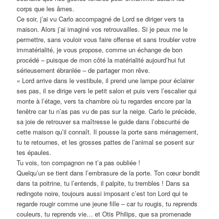
corps que les âmes.
Ce soir, j’ai vu Carlo accompagné de Lord se diriger vers ta
maison. Alors j’ai imaginé vos retrouvailles. Si je peux me le
permettre, sans vouloir vous faire offense et sans troubler votre
immatérialité, je vous propose, comme un échange de bon
procédé – puisque de mon côté la matérialité aujourd’hui fut
sérieusement ébranlée – de partager mon rêve.
« Lord arrive dans le vestibule, il prend une lampe pour éclairer
ses pas, il se dirige vers le petit salon et puis vers l’escalier qui
monte à l’étage, vers ta chambre où tu regardes encore par la
fenêtre car tu n’as pas vu de pas sur la neige. Carlo le précède,
sa joie de retrouver sa maîtresse le guide dans l’obscurité de
cette maison qu’il connaît. Il pousse la porte sans ménagement,
tu te retournes, et les grosses pattes de l’animal se posent sur
tes épaules.
Tu vois, ton compagnon ne t’a pas oubliée !
Quelqu’un se tient dans l’embrasure de la porte. Ton cœur bondit
dans ta poitrine, tu l’entends, il palpite, tu trembles ! Dans sa
redingote noire, toujours aussi imposant c’est ton Lord qui te
regarde rougir comme une jeune fille – car tu rougis, tu reprends
couleurs, tu reprends vie… et Otis Philips, que sa promenade