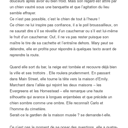
douceurs après avoir eu bien froid. Mais son regard est attiré par
un chien vautré sous une banquette et que l’agitation du lieu
semble effrayer.
Ce n’est pas possible, c’est le chien de tout à l’heure !
Ce chien ne lui inspire pas confiance, il a le poil broussailleux, on
ne saurait dire s’il se réveille d’un cauchemar ou s’il est lui-même
le fruit d’un cauchemar. Ouf, il ne va pas rester puisque son
maître le tire de sa cachette et l’entraîne dehors. Mary peut se
détendre, elle en profite pour répondre à quelques texto avant de
reprendre la route.
Quand elle sort du bar, la neige est tombée et recouvre déjà bien
la ville et ses trottoirs . Elle roulera prudemment. En passant
dans Main Street, elle tourne la tête vers la maison d’Emily.
Marchant dans l’allée qui rejoint les deux maisons – les
Evergreens et les Homestead – elle remarque une haute
silhouette qui avance à longues enjambées et que précède un
chien sombre comme une ombre. Elle reconnaît Carlo et
l’homme du cimetière.
Serait-ce le gardien de la maison musée ? se demande-t-elle.
Ce n’est pas le moment de se poser des questions, elle a quatre-