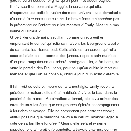
gâteau ou un bouquet original qu’un petit mot accompagne…
Emily sourit en pensant à Maggie, la servante qui elle,
n’approuve pas cette intrusion dans son univers – une demoiselle
n’a rien à faire dans une cuisine. La brave femme n’apprécie pas
la préférence de l’enfant pour les recettes d’Emily. N’est-elle pas
bonne cuisinière ?
Gilbert viendra demain, sautillant comme un écureuil en
empruntant le sentier qui relie sa maison, les Evergreens à celle
de sa tante, les Homestead. Cette allée est un cordon qui relie
ceux qui s’aiment — comme des jumeaux que le sein matriciel
d’un parc, magnifiquement arboré, protègerait. Ici, à Amherst, se
situe le paradis des Dickinson, pour peu qu’on oublie la mort qui
menace et que l’on se console, chaque jour, d’un éclat d’éternité.
Il fait froid ce soir, et l’heure est à la nostalgie. Emily revoit la
précédente maison, elle s’était habituée à vivre, là-bas, dans la
proximité de la mort. Au cimetière attenant, elle a vu arriver des
êtres de tous les âges que des groupes éplorés accompagnaient
à leur dernier voyage. Elle ne comprenait pas cette tristesse ;
était-il possible que personne ne voie le défunt, avancer léger, à
côté de sa famille effondrée ? Quand elle sera elle-même
rappelée, elle aimerait être conduite, à travers champs, comme