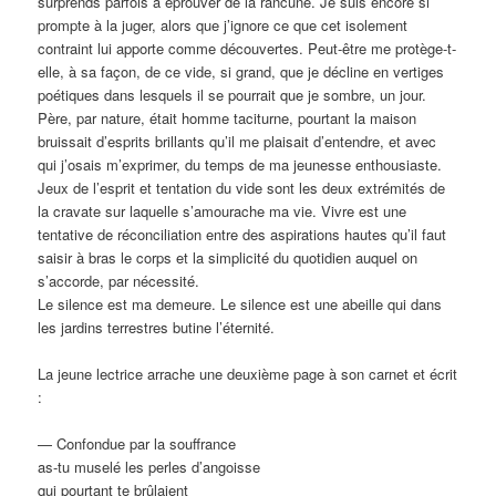
surprends parfois à éprouver de la rancune. Je suis encore si
prompte à la juger, alors que j’ignore ce que cet isolement
contraint lui apporte comme découvertes. Peut-être me protège-t-
elle, à sa façon, de ce vide, si grand, que je décline en vertiges
poétiques dans lesquels il se pourrait que je sombre, un jour.
Père, par nature, était homme taciturne, pourtant la maison
bruissait d’esprits brillants qu’il me plaisait d’entendre, et avec
qui j’osais m’exprimer, du temps de ma jeunesse enthousiaste.
Jeux de l’esprit et tentation du vide sont les deux extrémités de
la cravate sur laquelle s’amourache ma vie. Vivre est une
tentative de réconciliation entre des aspirations hautes qu’il faut
saisir à bras le corps et la simplicité du quotidien auquel on
s’accorde, par nécessité.
Le silence est ma demeure. Le silence est une abeille qui dans
les jardins terrestres butine l’éternité.
La jeune lectrice arrache une deuxième page à son carnet et écrit
:
— Confondue par la souffrance
as-tu muselé les perles d’angoisse
qui pourtant te brûlaient