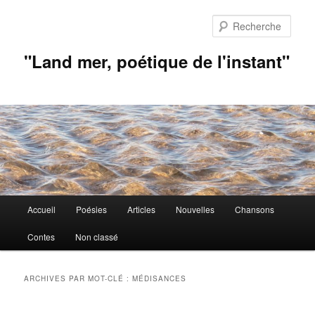
Aller
Aller
au
au
Rech
contenu
contenu
principal
secondaire
"Land mer, poétique de l'instant"
Menu
Accueil
Poésies
Articles
Nouvelles
Chansons
principal
Contes
Non classé
ARCHIVES PAR MOT-CLÉ :
MÉDISANCES