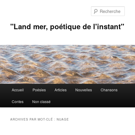
Aller
Aller
au
au
Rech
contenu
contenu
principal
secondaire
"Land mer, poétique de l'instant"
Menu
Accueil
Poésies
Articles
Nouvelles
Chansons
principal
Contes
Non classé
ARCHIVES PAR MOT-CLÉ :
NUAGE