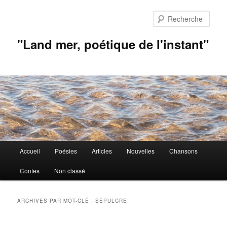
Aller
Aller
au
au
Rech
contenu
contenu
principal
secondaire
"Land mer, poétique de l'instant"
Menu
Accueil
Poésies
Articles
Nouvelles
Chansons
principal
Contes
Non classé
ARCHIVES PAR MOT-CLÉ :
SÉPULCRE