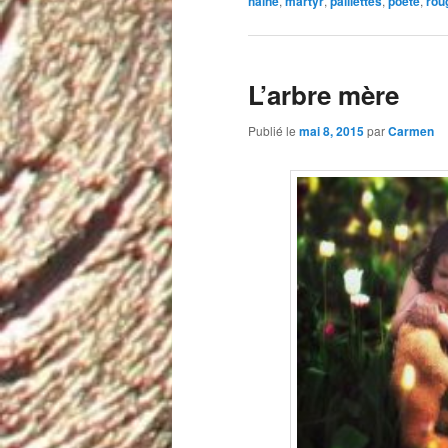
haine
,
martyr
,
paillettes
,
poète
,
rou
L’arbre mère
Publié le
mai 8, 2015
par
Carmen