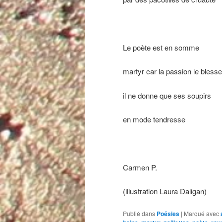
Le poète est en somme
martyr car la passion le blesse
il ne donne que ses soupirs
en mode tendresse
Carmen P.
(illustration Laura Daligan)
Publié dans
Poésies
|
Marqué avec