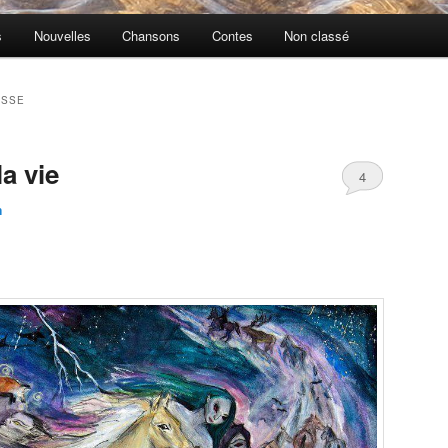
s
Nouvelles
Chansons
Contes
Non classé
ESSE
la vie
4
n