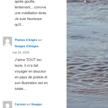
après goutte,
lentement... comme
une méditation lente.
Je suis heureuse
qu'il…
Plumes d'Anges
sur
Nuages d’images
mai 24, 2026
J'aime TOUT ton
texte, il m'a fait
voyager en douceur
en pays de poésie et
son illustration est en
totale…
Carmen
sur
Nuages