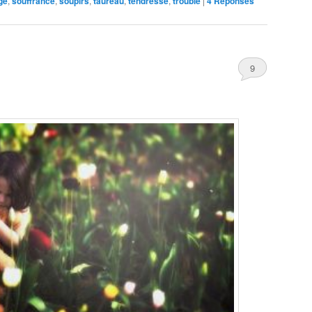
ge
,
souffrance
,
soupirs
,
taureau
,
tendresse
,
trouble
|
4
Réponses
9