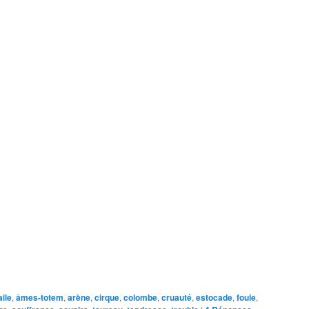
aile
,
âmes-totem
,
arène
,
cirque
,
colombe
,
cruauté
,
estocade
,
foule
,