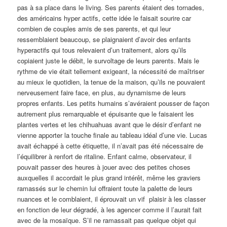
pas à sa place dans le living. Ses parents étaient des tornades,
des américains hyper actifs, cette idée le faisait sourire car
combien de couples amis de ses parents, et qui leur
ressemblaient beaucoup, se plaignaient d’avoir des enfants
hyperactifs qui tous relevaient d’un traitement, alors qu’ils
copiaient juste le débit, le survoltage de leurs parents. Mais le
rythme de vie était tellement exigeant, la nécessité de maîtriser
au mieux le quotidien, la tenue de la maison, qu’ils ne pouvaient
nerveusement faire face, en plus, au dynamisme de leurs
propres enfants. Les petits humains s’avéraient pousser de façon
autrement plus remarquable et épuisante que le faisaient les
plantes vertes et les chihuahuas avant que le désir d’enfant ne
vienne apporter la touche finale au tableau idéal d’une vie. Lucas
avait échappé à cette étiquette, il n’avait pas été nécessaire de
l’équilibrer à renfort de ritaline. Enfant calme, observateur, il
pouvait passer des heures à jouer avec des petites choses
auxquelles il accordait le plus grand intérêt, même les graviers
ramassés sur le chemin lui offraient toute la palette de leurs
nuances et le comblaient, il éprouvait un vif plaisir à les classer
en fonction de leur dégradé, à les agencer comme il l’aurait fait
avec de la mosaïque. S’il ne ramassait pas quelque objet qui