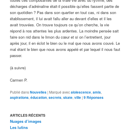
toutes ces composantes de la vraie vie avec du rythme, des
décharges d’adrénaline était-il possible qu’elles fassent partie de
son quotidien ? Pas dans son quartier en tout cas, ni dans son
établissement, il lui avait fallu aller au devant d’elles et il les
avait trouvées. On trouve toujours ce qu’on cherche, la vie
répond à nos attentes les plus ardentes. La moindre pensée sait
faire son nid dans le limon du cœur et si on l’entretient, jour
après jour, il en éclot le bien ou le mal que nous avons couvé. Le
mal étant le bien que nous avons appelé et par lequel il nous faut
passer.
(à suivre)
Carmen P.
Publié dans
Nouvelles
|
Marqué avec
alolescence
,
amis
,
aspirations
,
éducation
,
secrets
,
skate
,
ville
|
9
Réponses
ARTICLES RÉCENTS
Nuages d’images
Les lutins