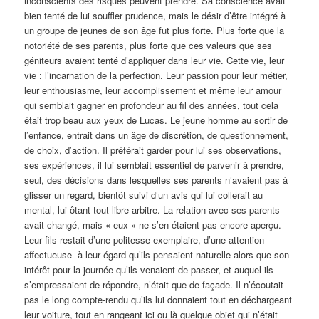
inconscients des risques peuvent prendre. Sa conscience avait
bien tenté de lui souffler prudence, mais le désir d’être intégré à
un groupe de jeunes de son âge fut plus forte. Plus forte que la
notoriété de ses parents, plus forte que ces valeurs que ses
géniteurs avaient tenté d’appliquer dans leur vie. Cette vie, leur
vie : l’incarnation de la perfection. Leur passion pour leur métier,
leur enthousiasme, leur accomplissement et même leur amour
qui semblait gagner en profondeur au fil des années, tout cela
était trop beau aux yeux de Lucas. Le jeune homme au sortir de
l’enfance, entrait dans un âge de discrétion, de questionnement,
de choix, d’action. Il préférait garder pour lui ses observations,
ses expériences, il lui semblait essentiel de parvenir à prendre,
seul, des décisions dans lesquelles ses parents n’avaient pas à
glisser un regard, bientôt suivi d’un avis qui lui collerait au
mental, lui ôtant tout libre arbitre. La relation avec ses parents
avait changé, mais « eux » ne s’en étaient pas encore aperçu.
Leur fils restait d’une politesse exemplaire, d’une attention
affectueuse à leur égard qu’ils pensaient naturelle alors que son
intérêt pour la journée qu’ils venaient de passer, et auquel ils
s’empressaient de répondre, n’était que de façade. Il n’écoutait
pas le long compte-rendu qu’ils lui donnaient tout en déchargeant
leur voiture, tout en rangeant ici ou là quelque objet qui n’était