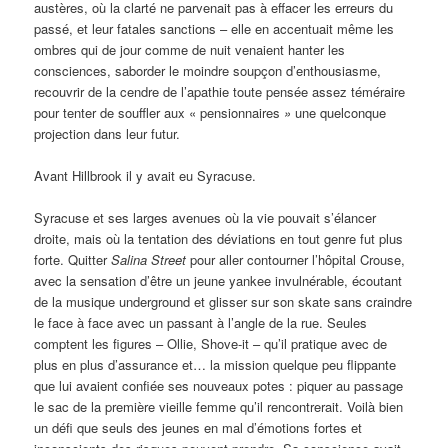
austères, où la clarté ne parvenait pas à effacer les erreurs du
passé, et leur fatales sanctions – elle en accentuait même les
ombres qui de jour comme de nuit venaient hanter les
consciences, saborder le moindre soupçon d’enthousiasme,
recouvrir de la cendre de l’apathie toute pensée assez téméraire
pour tenter de souffler aux « pensionnaires
»
une quelconque
projection dans leur futur.
Avant Hillbrook il y avait eu Syracuse.
Syracuse et ses larges avenues où la vie pouvait s’élancer
droite, mais où la tentation des déviations en tout genre fut plus
forte. Quitter
Salina Street
pour aller contourner l’hôpital Crouse,
avec la sensation d’être un jeune yankee invulnérable, écoutant
de la musique underground et glisser sur son skate sans craindre
le face à face avec un passant à l’angle de la rue. Seules
comptent les figures – Ollie, Shove-it – qu’il pratique avec de
plus en plus d’assurance et… la mission quelque peu flippante
que lui avaient confiée ses nouveaux potes : piquer au passage
le sac de la première vieille femme qu’il rencontrerait. Voilà bien
un défi que seuls des jeunes en mal d’émotions fortes et