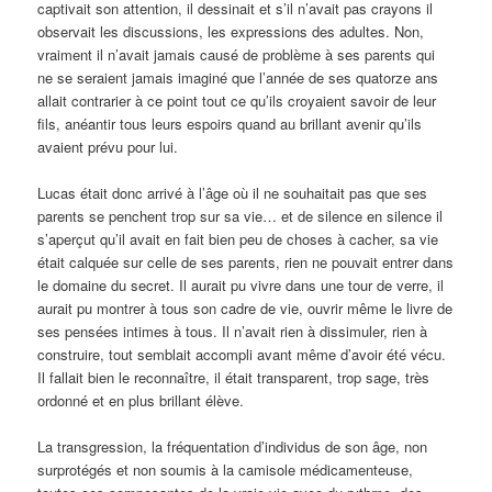
captivait son attention, il dessinait et s’il n’avait pas crayons il
observait les discussions, les expressions des adultes. Non,
vraiment il n’avait jamais causé de problème à ses parents qui
ne se seraient jamais imaginé que l’année de ses quatorze ans
allait contrarier à ce point tout ce qu’ils croyaient savoir de leur
fils, anéantir tous leurs espoirs quand au brillant avenir qu’ils
avaient prévu pour lui.
Lucas était donc arrivé à l’âge où il ne souhaitait pas que ses
parents se penchent trop sur sa vie… et de silence en silence il
s’aperçut qu’il avait en fait bien peu de choses à cacher, sa vie
était calquée sur celle de ses parents, rien ne pouvait entrer dans
le domaine du secret. Il aurait pu vivre dans une tour de verre, il
aurait pu montrer à tous son cadre de vie, ouvrir même le livre de
ses pensées intimes à tous. Il n’avait rien à dissimuler, rien à
construire, tout semblait accompli avant même d’avoir été vécu.
Il fallait bien le reconnaître, il était transparent, trop sage, très
ordonné et en plus brillant élève.
La transgression, la fréquentation d’individus de son âge, non
surprotégés et non soumis à la camisole médicamenteuse,