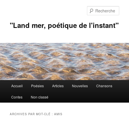
Aller
Aller
au
au
Rech
contenu
contenu
principal
secondaire
"Land mer, poétique de l'instant"
Menu
Accueil
Poésies
Articles
Nouvelles
Chansons
principal
Contes
Non classé
ARCHIVES PAR MOT-CLÉ :
AMIS