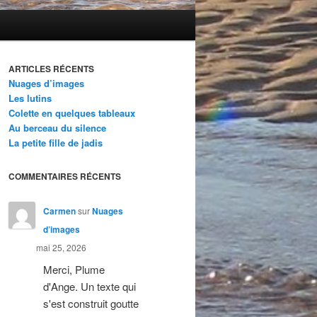
ARTICLES RÉCENTS
Nuages d’images
Les lutins
Colette en quelques tableaux
Au berceau du silence
La petite fille de jadis
COMMENTAIRES RÉCENTS
Carmen
sur
Nuages
d’images
mai 25, 2026
Merci, Plume
d'Ange. Un texte qui
s'est construit goutte