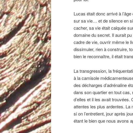
Lucas était donc arrivé à l’âge
sur sa vie… et de silence en sil
cacher, sa vie était calquée su
domaine du secret. Il aurait pu
cadre de vie, ouvrir même le li
dissimuler, rien à construire, t
bien le reconnaître, il était tra
La transgression, la fréquenta
à la camisole médicamenteuse,
des décharges d’adrénaline étai
dans son quartier en tout cas, n
d’elles et il les avait trouvées
attentes les plus ardentes. La
si on l’entretient, jour après j
étant le bien que nous avons ap