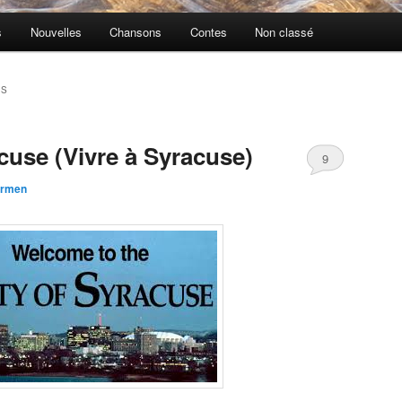
s
Nouvelles
Chansons
Contes
Non classé
TS
cuse (Vivre à Syracuse)
9
rmen