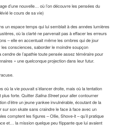
age d’une nouvelle… où l’on découvre les pensées du
évié le cours de sa vie)
ans un espace temps qui lui semblait à des années lumières
tères, où la clarté ne parvenait pas à effacer les erreurs
tions – elle en accentuait même les ombres qui de jour
 les consciences, saborder le moindre soupçon
a cendre de l’apathie toute pensée assez téméraire pour
nnaires
»
une quelconque projection dans leur futur.
yracuse.
où la vie pouvait s’élancer droite, mais où la tentation
 plus forte. Quitter
Salina Street
pour aller contourner
tion d’être un jeune yankee invulnérable, écoutant de la
 sur son skate sans craindre le face à face avec un
les comptent les figures – Ollie, Shove-it – qu’il pratique
ce et… la mission quelque peu flippante que lui avaient