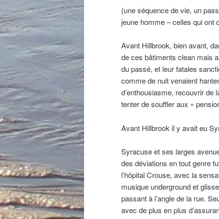
(une séquence de vie, un pass
jeune homme – celles qui ont d
Avant Hillbrook, bien avant, d
de ces bâtiments clean mais aus
du passé, et leur fatales sanc
comme de nuit venaient hanter
d’enthousiasme, recouvrir de l
tenter de souffler aux « pensio
Avant Hillbrook il y avait eu S
Syracuse et ses larges avenues 
des déviations en tout genre fut
l’hôpital Crouse, avec la sensa
musique underground et glisser
passant à l’angle de la rue. Seu
avec de plus en plus d’assuran