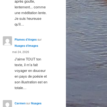
après goutte,
lentement... comme
une méditation lente.
Je suis heureuse
qu'il…
Plumes d'Anges
sur
Nuages d’images
mai 24, 2026
J'aime TOUT ton
texte, il m'a fait
voyager en douceur
en pays de poésie et
son illustration est en
totale…
Carmen
sur
Nuages