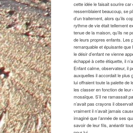
cette idée le faisait sourire c
ressemblaient beaucoup, se pla
d’un traitement, alors qu’ils cop
rythme de vie était tellement e
tenue de la maison, qu’ils ne 
de leurs propres enfants. Les 
remarquable et épuisante que l
le désir d’enfant ne vienne appo
échappé à cette étiquette, il n’a
Enfant calme, observateur, il 
auxquelles il accordait le plu
lui offraient toute la palette de
les classer en fonction de leur
mosaïque. S’il ne ramassait pas 
n’avait pas crayons il observai
vraiment il n’avait jamais cau
imaginé que l’année de ses quato
savoir de leur fils, anéantir to
pour lui.