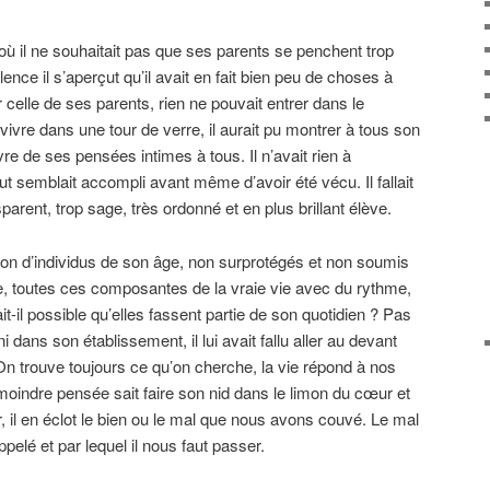
 où il ne souhaitait pas que ses parents se penchent trop
ence il s’aperçut qu’il avait en fait bien peu de choses à
r celle de ses parents, rien ne pouvait entrer dans le
 vivre dans une tour de verre, il aurait pu montrer à tous son
vre de ses pensées intimes à tous. Il n’avait rien à
out semblait accompli avant même d’avoir été vécu. Il fallait
nsparent, trop sage, très ordonné et en plus brillant élève.
tion d’individus de son âge, non surprotégés et non soumis
 toutes ces composantes de la vraie vie avec du rythme,
t-il possible qu’elles fassent partie de son quotidien ? Pas
i dans son établissement, il lui avait fallu aller au devant
. On trouve toujours ce qu’on cherche, la vie répond à nos
 moindre pensée sait faire son nid dans le limon du cœur et
our, il en éclot le bien ou le mal que nous avons couvé. Le mal
pelé et par lequel il nous faut passer.