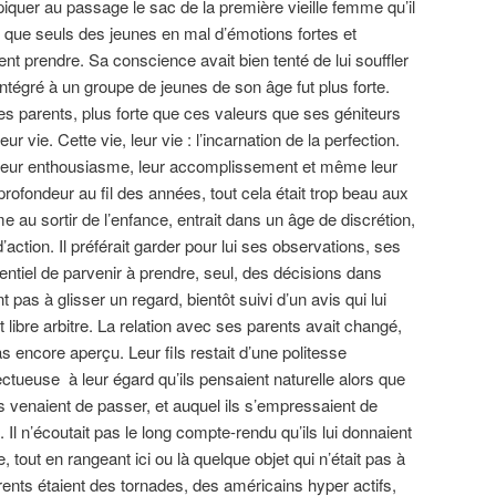
iquer au passage le sac de la première vieille femme qu’il
fi que seuls des jeunes en mal d’émotions fortes et
nt prendre. Sa conscience avait bien tenté de lui souffler
intégré à un groupe de jeunes de son âge fut plus forte.
ses parents, plus forte que ces valeurs que ses géniteurs
ur vie. Cette vie, leur vie : l’incarnation de la perfection.
, leur enthousiasme, leur accomplissement et même leur
rofondeur au fil des années, tout cela était trop beau aux
au sortir de l’enfance, entrait dans un âge de discrétion,
action. Il préférait garder pour lui ses observations, ses
sentiel de parvenir à prendre, seul, des décisions dans
 pas à glisser un regard, bientôt suivi d’un avis qui lui
ut libre arbitre. La relation avec ses parents avait changé,
s encore aperçu. Leur fils restait d’une politesse
ectueuse à leur égard qu’ils pensaient naturelle alors que
ils venaient de passer, et auquel ils s’empressaient de
 Il n’écoutait pas le long compte-rendu qu’ils lui donnaient
, tout en rangeant ici ou là quelque objet qui n’était pas à
rents étaient des tornades, des américains hyper actifs,