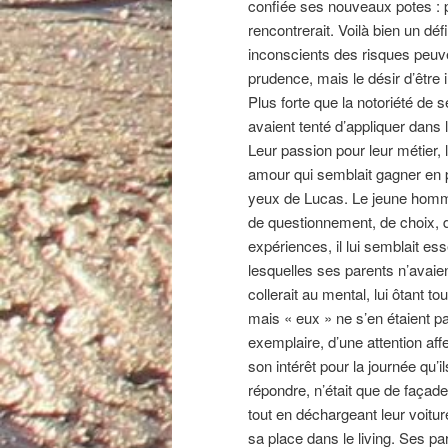
confiée ses nouveaux potes : p
rencontrerait. Voilà bien un dé
inconscients des risques peuve
prudence, mais le désir d’être 
Plus forte que la notoriété de 
avaient tenté d’appliquer dans le
Leur passion pour leur métier
amour qui semblait gagner en p
yeux de Lucas. Le jeune homme 
de questionnement, de choix, d’
expériences, il lui semblait es
lesquelles ses parents n’avaient
collerait au mental, lui ôtant to
mais « eux » ne s’en étaient pa
exemplaire, d’une attention aff
son intérêt pour la journée qu’
répondre, n’était que de façade.
tout en déchargeant leur voiture
sa place dans le living. Ses pa