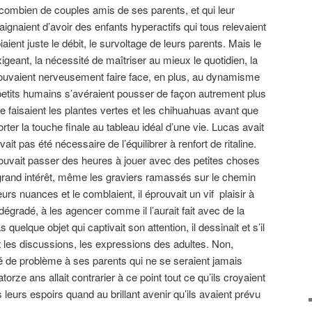
ar combien de couples amis de ses parents, et qui leur
ignaient d’avoir des enfants hyperactifs qui tous relevaient
iaient juste le débit, le survoltage de leurs parents. Mais le
xigeant, la nécessité de maîtriser au mieux le quotidien, la
pouvaient nerveusement faire face, en plus, au dynamisme
petits humains s’avéraient pousser de façon autrement plus
e faisaient les plantes vertes et les chihuahuas avant que
rter la touche finale au tableau idéal d’une vie. Lucas avait
vait pas été nécessaire de l’équilibrer à renfort de ritaline.
pouvait passer des heures à jouer avec des petites choses
s grand intérêt, même les graviers ramassés sur le chemin
 leurs nuances et le comblaient, il éprouvait un vif plaisir à
 dégradé, à les agencer comme il l’aurait fait avec de la
quelque objet qui captivait son attention, il dessinait et s’il
t les discussions, les expressions des adultes. Non,
sé de problème à ses parents qui ne se seraient jamais
rze ans allait contrarier à ce point tout ce qu’ils croyaient
us leurs espoirs quand au brillant avenir qu’ils avaient prévu