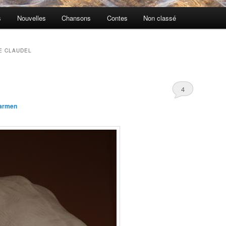
s
Nouvelles
Chansons
Contes
Non classé
E CLAUDEL
4
armen