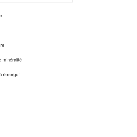
e
ère
 minéralité
 à émerger