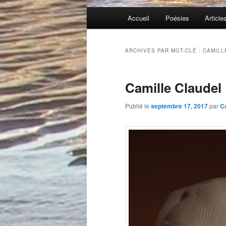
Menu
Accueil
Poésies
Article
principal
ARCHIVES PAR MOT-CLÉ :
CAMILL
Camille Claudel
Publié le
septembre 17, 2017
par
C