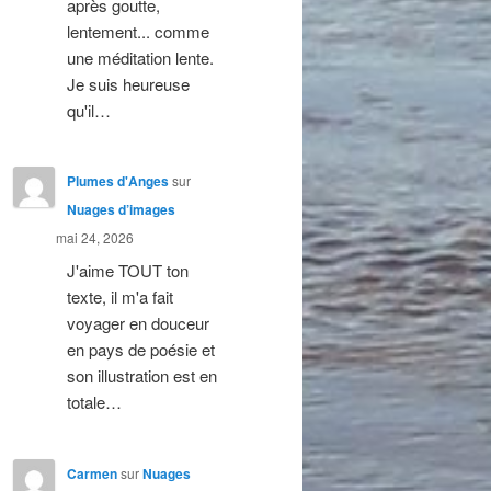
après goutte,
lentement... comme
une méditation lente.
Je suis heureuse
qu'il…
Plumes d'Anges
sur
Nuages d’images
mai 24, 2026
J'aime TOUT ton
texte, il m'a fait
voyager en douceur
en pays de poésie et
son illustration est en
totale…
Carmen
sur
Nuages