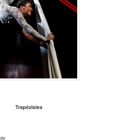
Trapézistes
ôde