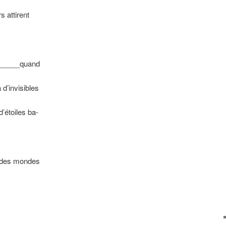
s attirent
______quand
 d’invisibles
’étoiles ba-
s des mondes