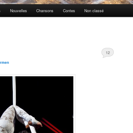
s
Nouvelles
Chansons
Contes
Non classé
12
rmen