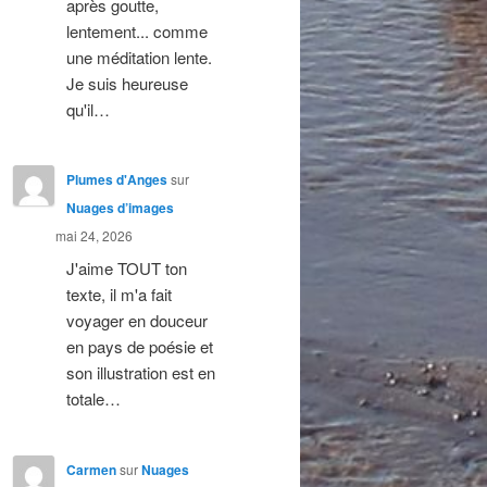
après goutte,
lentement... comme
une méditation lente.
Je suis heureuse
qu'il…
Plumes d'Anges
sur
Nuages d’images
mai 24, 2026
J'aime TOUT ton
texte, il m'a fait
voyager en douceur
en pays de poésie et
son illustration est en
totale…
Carmen
sur
Nuages