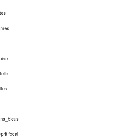
tes
tômes
aise
telle
ttes
dons_bleus
prit focal