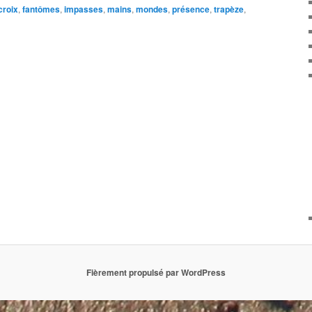
croix
,
fantômes
,
impasses
,
mains
,
mondes
,
présence
,
trapèze
,
Fièrement propulsé par WordPress