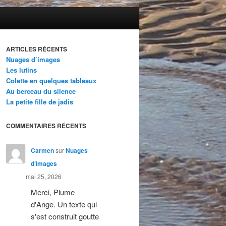
ARTICLES RÉCENTS
Nuages d’images
Les lutins
Colette en quelques tableaux
Au berceau du silence
La petite fille de jadis
COMMENTAIRES RÉCENTS
Carmen
sur
Nuages
d’images
mai 25, 2026
Merci, Plume
d'Ange. Un texte qui
s'est construit goutte