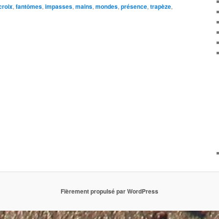
croix
,
fantômes
,
impasses
,
mains
,
mondes
,
présence
,
trapèze
,
Fièrement propulsé par WordPress