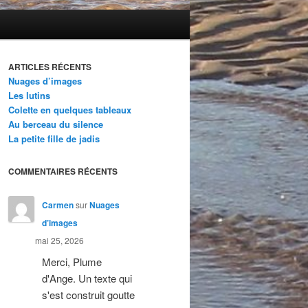
ARTICLES RÉCENTS
Nuages d’images
Les lutins
Colette en quelques tableaux
Au berceau du silence
La petite fille de jadis
COMMENTAIRES RÉCENTS
Carmen
sur
Nuages
d’images
mai 25, 2026
Merci, Plume
d'Ange. Un texte qui
s'est construit goutte