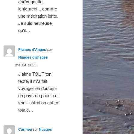
après goutte,
lentement... comme
une méditation lente.
Je suis heureuse
qu'il…
Plumes d'Anges
sur
Nuages d’images
mai 24, 2026
J'aime TOUT ton
texte, il m'a fait
voyager en douceur
en pays de poésie et
son illustration est en
totale…
Carmen
sur
Nuages