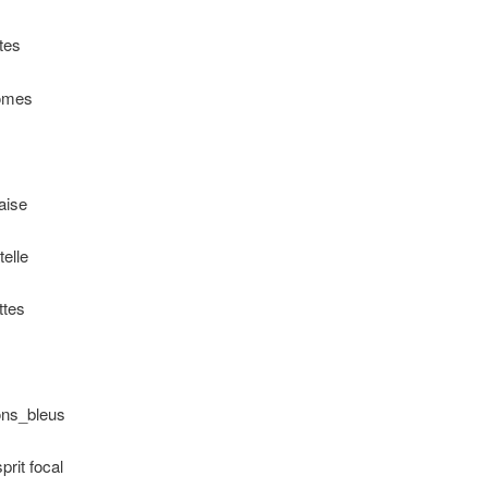
tes
tômes
aise
telle
ttes
dons_bleus
prit focal