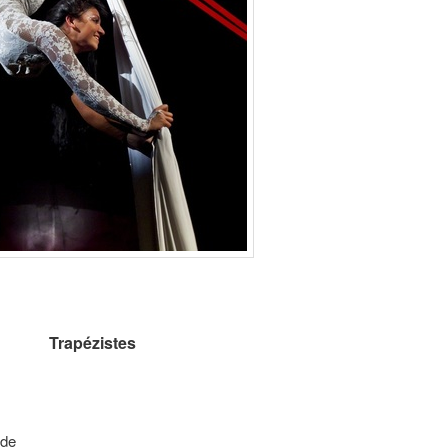
Trapézistes
ôde