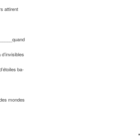
s attirent
______quand
 d’invisibles
’étoiles ba-
s des mondes