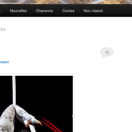
s
Nouvelles
Chansons
Contes
Non classé
TES
12
rmen