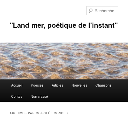
Aller
Aller
au
au
Rech
contenu
contenu
principal
secondaire
"Land mer, poétique de l'instant"
Menu
Accueil
Poésies
Articles
Nouvelles
Chansons
principal
Contes
Non classé
ARCHIVES PAR MOT-CLÉ :
MONDES