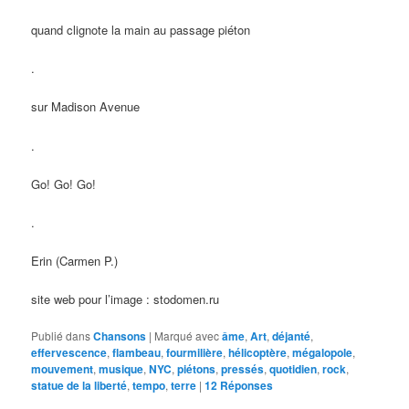
quand clignote la main au passage piéton
.
sur Madison Avenue
.
Go! Go! Go!
.
Erin (Carmen P.)
site web pour l’image : stodomen.ru
Publié dans
Chansons
|
Marqué avec
âme
,
Art
,
déjanté
,
effervescence
,
flambeau
,
fourmilière
,
hélicoptère
,
mégalopole
,
mouvement
,
musique
,
NYC
,
piétons
,
pressés
,
quotidien
,
rock
,
statue de la liberté
,
tempo
,
terre
|
12
Réponses