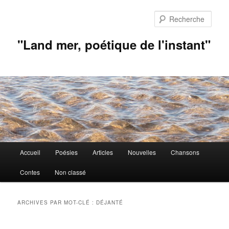
Aller
Aller
au
au
Rech
contenu
contenu
principal
secondaire
"Land mer, poétique de l'instant"
Menu
Accueil
Poésies
Articles
Nouvelles
Chansons
principal
Contes
Non classé
ARCHIVES PAR MOT-CLÉ :
DÉJANTÉ