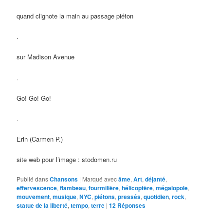
quand clignote la main au passage piéton
.
sur Madison Avenue
.
Go! Go! Go!
.
Erin (Carmen P.)
site web pour l’image : stodomen.ru
Publié dans
Chansons
|
Marqué avec
âme
,
Art
,
déjanté
,
effervescence
,
flambeau
,
fourmilière
,
hélicoptère
,
mégalopole
,
mouvement
,
musique
,
NYC
,
piétons
,
pressés
,
quotidien
,
rock
,
statue de la liberté
,
tempo
,
terre
|
12
Réponses