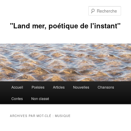
Aller
Aller
au
au
Rech
contenu
contenu
principal
secondaire
"Land mer, poétique de l'instant"
Menu
Accueil
Poésies
Articles
Nouvelles
Chansons
principal
Contes
Non classé
ARCHIVES PAR MOT-CLÉ :
MUSIQUE