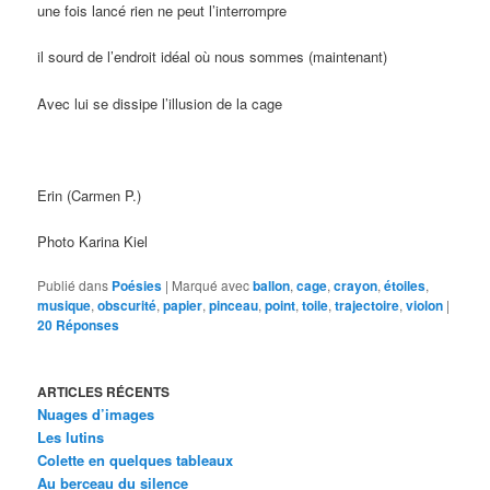
une fois lancé rien ne peut l’interrompre
il sourd de l’endroit idéal où nous sommes (maintenant)
Avec lui se dissipe l’illusion de la cage
Erin (Carmen P.)
Photo Karina Kiel
Publié dans
Poésies
|
Marqué avec
ballon
,
cage
,
crayon
,
étoiles
,
musique
,
obscurité
,
papier
,
pinceau
,
point
,
toile
,
trajectoire
,
violon
|
20
Réponses
ARTICLES RÉCENTS
Nuages d’images
Les lutins
Colette en quelques tableaux
Au berceau du silence