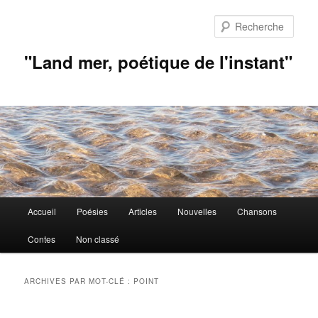
Aller
Aller
au
au
Rech
contenu
contenu
principal
secondaire
"Land mer, poétique de l'instant"
Menu
Accueil
Poésies
Articles
Nouvelles
Chansons
principal
Contes
Non classé
ARCHIVES PAR MOT-CLÉ :
POINT