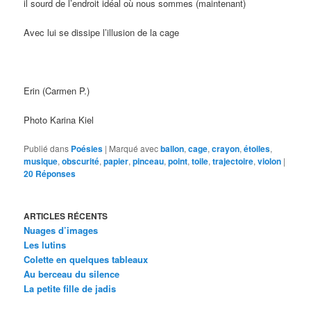
il sourd de l’endroit idéal où nous sommes (maintenant)
Avec lui se dissipe l’illusion de la cage
Erin (Carmen P.)
Photo Karina Kiel
Publié dans
Poésies
|
Marqué avec
ballon
,
cage
,
crayon
,
étoiles
,
musique
,
obscurité
,
papier
,
pinceau
,
point
,
toile
,
trajectoire
,
violon
|
20
Réponses
ARTICLES RÉCENTS
Nuages d’images
Les lutins
Colette en quelques tableaux
Au berceau du silence
La petite fille de jadis