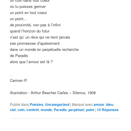
un coin dans tout coeur
où tu puisses germer
un point en tout coeur
un point…
de proximité, non pas à l’infini
quand l’horizon du futur
n’est qu’ un rêve qui ne tient jamais
ses promesses d’apaisement
dans un monde en perpétuelle recherche
de Paradis
alors que l’amour est là ?
.
Carmen P.
illustration : Arthur Beecher Carles – Silence, 1908
Publié dans
Poésies
,
Uncategorized
|
Marqué avec
amour
,
bleu
,
ciel
,
coin
,
confetti
,
monde
,
Paradis
,
perpétuel
,
point
|
10
Réponses