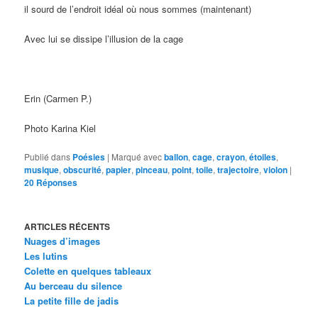
il sourd de l’endroit idéal où nous sommes (maintenant)
Avec lui se dissipe l’illusion de la cage
Erin (Carmen P.)
Photo Karina Kiel
Publié dans
Poésies
|
Marqué avec
ballon
,
cage
,
crayon
,
étoiles
,
musique
,
obscurité
,
papier
,
pinceau
,
point
,
toile
,
trajectoire
,
violon
|
20
Réponses
ARTICLES RÉCENTS
Nuages d’images
Les lutins
Colette en quelques tableaux
Au berceau du silence
La petite fille de jadis