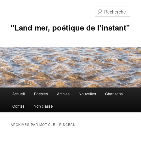
Aller
Aller
au
au
Rech
contenu
contenu
principal
secondaire
"Land mer, poétique de l'instant"
Menu
Accueil
Poésies
Articles
Nouvelles
Chansons
principal
Contes
Non classé
ARCHIVES PAR MOT-CLÉ :
PINCEAU