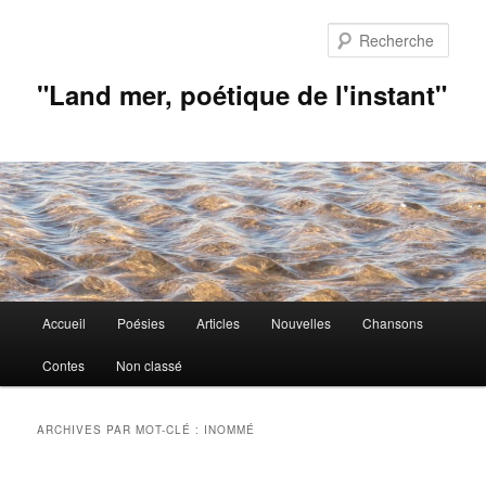
Aller
Aller
au
au
Rech
contenu
contenu
principal
secondaire
"Land mer, poétique de l'instant"
Menu
Accueil
Poésies
Articles
Nouvelles
Chansons
principal
Contes
Non classé
ARCHIVES PAR MOT-CLÉ :
INOMMÉ