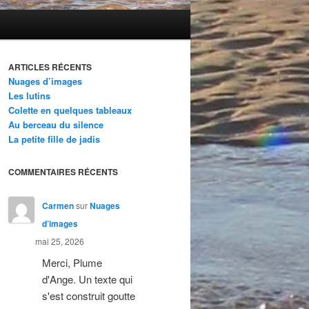
ARTICLES RÉCENTS
Nuages d’images
Les lutins
Colette en quelques tableaux
Au berceau du silence
La petite fille de jadis
COMMENTAIRES RÉCENTS
Carmen
sur
Nuages
d’images
mai 25, 2026
Merci, Plume
d'Ange. Un texte qui
s'est construit goutte