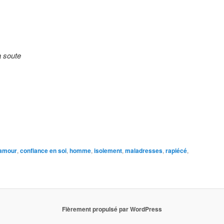
a soute
amour
,
confiance en soi
,
homme
,
isolement
,
maladresses
,
rapiécé
,
Fièrement propulsé par WordPress