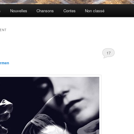
s
Nouvelles
Chansons
Contes
Non classé
ENT
17
rmen