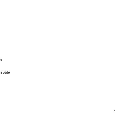
es
a soute