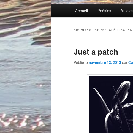
Menu
Accueil
Poésies
Article
principal
ARCHIVES PAR MOT-CLÉ :
ISOLEM
Just a patch
Publié le
novembre 13, 2013
par
Ca