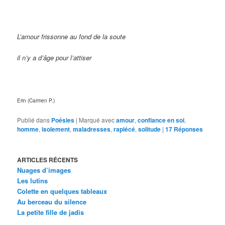
L’amour frissonne au fond de la soute
il n’y a d’âge pour l’attiser
Erin (Carmen P.)
Publié dans
Poésies
|
Marqué avec
amour
,
confiance en soi
,
homme
,
isolement
,
maladresses
,
rapiécé
,
solitude
|
17
Réponses
ARTICLES RÉCENTS
Nuages d’images
Les lutins
Colette en quelques tableaux
Au berceau du silence
La petite fille de jadis