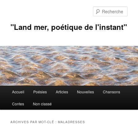
Aller
Aller
au
au
Rech
contenu
contenu
principal
secondaire
"Land mer, poétique de l'instant"
Menu
Accueil
Poésies
Articles
Nouvelles
Chansons
principal
Contes
Non classé
ARCHIVES PAR MOT-CLÉ :
MALADRESSES