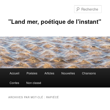
Aller
Aller
au
au
Rech
contenu
contenu
principal
secondaire
"Land mer, poétique de l'instant"
Menu
Accueil
Poésies
Articles
Nouvelles
Chansons
principal
Contes
Non classé
ARCHIVES PAR MOT-CLÉ :
RAPIÉCÉ