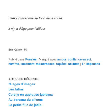
L’amour frissonne au fond de la soute
il n’y a d’âge pour l’attiser
Erin (Carmen P.)
Publié dans
Poésies
|
Marqué avec
amour
,
confiance en soi
,
homme
,
isolement
,
maladresses
,
rapiécé
,
solitude
|
17
Réponses
ARTICLES RÉCENTS
Nuages d’images
Les lutins
Colette en quelques tableaux
Au berceau du silence
La petite fille de jadis