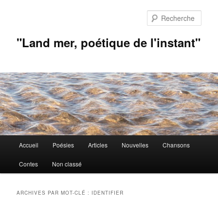
Aller
Aller
au
au
Rech
contenu
contenu
principal
secondaire
"Land mer, poétique de l'instant"
Menu
Accueil
Poésies
Articles
Nouvelles
Chansons
principal
Contes
Non classé
ARCHIVES PAR MOT-CLÉ :
IDENTIFIER