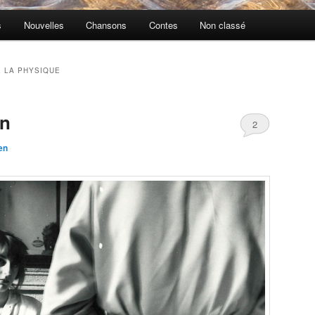
s
Nouvelles
Chansons
Contes
Non classé
E LA PHYSIQUE
n
2
en