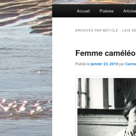
Menu
Accueil
Poésies
Article
principal
ARCHIVES PAR MOT-CLÉ :
LOIS D
Femme caméléo
Publié le
janvier 23, 2019
par
Carm