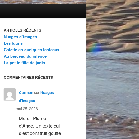
ARTICLES RÉCENTS
Nuages d’images
Les lutins
Colette en quelques tableaux
Au berceau du silence
La petite fille de jadis
COMMENTAIRES RÉCENTS
Carmen
sur
Nuages
d’images
mai 25, 2026
Merci, Plume
d'Ange. Un texte qui
s'est construit goutte