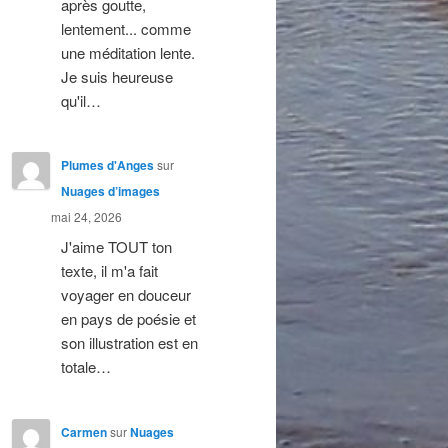
après goutte,
lentement... comme
une méditation lente.
Je suis heureuse
qu'il…
Plumes d'Anges
sur
Nuages d’images
mai 24, 2026
J'aime TOUT ton
texte, il m'a fait
voyager en douceur
en pays de poésie et
son illustration est en
totale…
Carmen
sur
Nuages