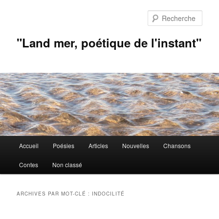
Aller
Aller
au
au
Rech
contenu
contenu
principal
secondaire
"Land mer, poétique de l'instant"
Menu
Accueil
Poésies
Articles
Nouvelles
Chansons
principal
Contes
Non classé
ARCHIVES PAR MOT-CLÉ :
INDOCILITÉ