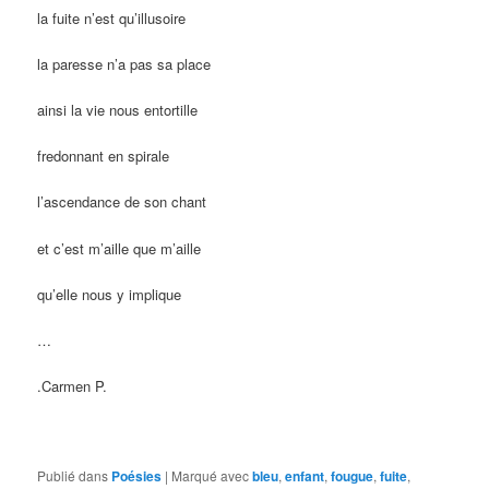
la fuite n’est qu’illusoire
la paresse n’a pas sa place
ainsi la vie nous entortille
fredonnant en spirale
l’ascendance de son chant
et c’est m’aille que m’aille
qu’elle nous y implique
…
.
Carmen P.
Publié dans
Poésies
|
Marqué avec
bleu
,
enfant
,
fougue
,
fuite
,