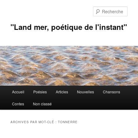
Aller
Aller
au
au
Rech
contenu
contenu
principal
secondaire
"Land mer, poétique de l'instant"
Menu
Accueil
Poésies
Articles
Nouvelles
Chansons
principal
Contes
Non classé
ARCHIVES PAR MOT-CLÉ :
TONNERRE