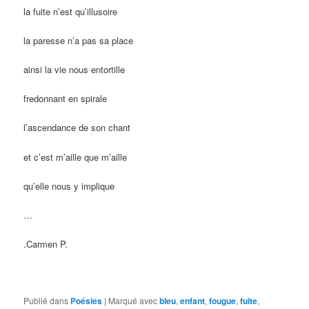
la fuite n’est qu’illusoire
la paresse n’a pas sa place
ainsi la vie nous entortille
fredonnant en spirale
l’ascendance de son chant
et c’est m’aille que m’aille
qu’elle nous y implique
…
.
Carmen P.
Publié dans
Poésies
|
Marqué avec
bleu
,
enfant
,
fougue
,
fuite
,