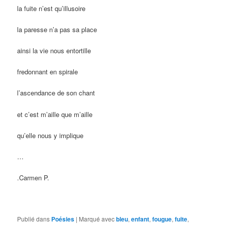
la fuite n’est qu’illusoire
la paresse n’a pas sa place
ainsi la vie nous entortille
fredonnant en spirale
l’ascendance de son chant
et c’est m’aille que m’aille
qu’elle nous y implique
…
.
Carmen P.
Publié dans
Poésies
|
Marqué avec
bleu
,
enfant
,
fougue
,
fuite
,