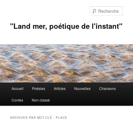
Aller
Aller
au
au
Rech
contenu
contenu
principal
secondaire
"Land mer, poétique de l'instant"
Menu
Accueil
Poésies
Articles
Nouvelles
Chansons
principal
Contes
Non classé
ARCHIVES PAR MOT-CLÉ :
PLACE