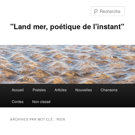
Aller
Aller
au
au
Rech
contenu
contenu
principal
secondaire
"Land mer, poétique de l'instant"
Menu
Accueil
Poésies
Articles
Nouvelles
Chansons
principal
Contes
Non classé
ARCHIVES PAR MOT-CLÉ :
RIEN