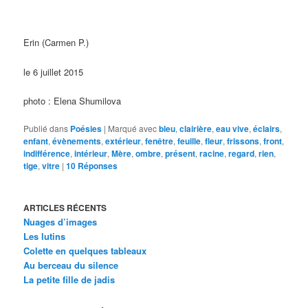
Erin (Carmen P.)
le 6 juillet 2015
photo : Elena Shumilova
Publié dans
Poésies
|
Marqué avec
bleu
,
clairière
,
eau vive
,
éclairs
,
enfant
,
évènements
,
extérieur
,
fenêtre
,
feuille
,
fleur
,
frissons
,
front
,
indifférence
,
intérieur
,
Mère
,
ombre
,
présent
,
racine
,
regard
,
rien
,
tige
,
vitre
|
10
Réponses
ARTICLES RÉCENTS
Nuages d’images
Les lutins
Colette en quelques tableaux
Au berceau du silence
La petite fille de jadis