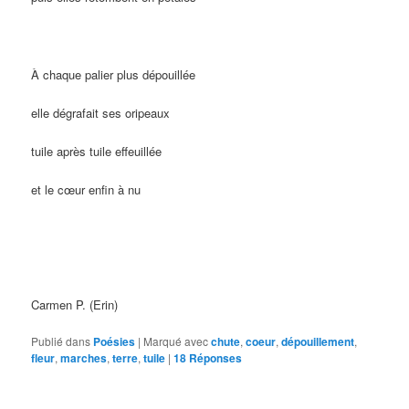
À chaque palier plus dépouillée
elle dégrafait ses oripeaux
tuile après tuile effeuillée
et le cœur enfin à nu
Carmen P. (Erin)
Publié dans
Poésies
|
Marqué avec
chute
,
coeur
,
dépouillement
,
fleur
,
marches
,
terre
,
tuile
|
18
Réponses