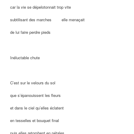
car la vie se dépelotonnait trop vite
subtilisant des marches
…….
elle menaçait
de lui faire perdre pieds
Inéluctable chute
C’est sur le velours du sol
que s’épanouissent les fleurs
et dans le ciel qu’elles éclatent
en tesselles et bouquet final
puis elles retombent en pétales