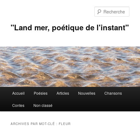
Aller
Aller
au
au
Rech
contenu
contenu
principal
secondaire
"Land mer, poétique de l'instant"
Menu
Accueil
Poésies
Articles
Nouvelles
Chansons
principal
Contes
Non classé
ARCHIVES PAR MOT-CLÉ :
FLEUR