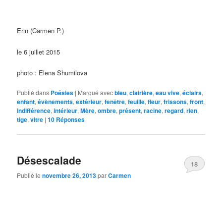
Erin (Carmen P.)
le 6 juillet 2015
photo : Elena Shumilova
Publié dans
Poésies
|
Marqué avec
bleu
,
clairière
,
eau vive
,
éclairs
,
enfant
,
évènements
,
extérieur
,
fenêtre
,
feuille
,
fleur
,
frissons
,
front
,
indifférence
,
intérieur
,
Mère
,
ombre
,
présent
,
racine
,
regard
,
rien
,
tige
,
vitre
|
10
Réponses
Désescalade
18
Publié le
novembre 26, 2013
par
Carmen