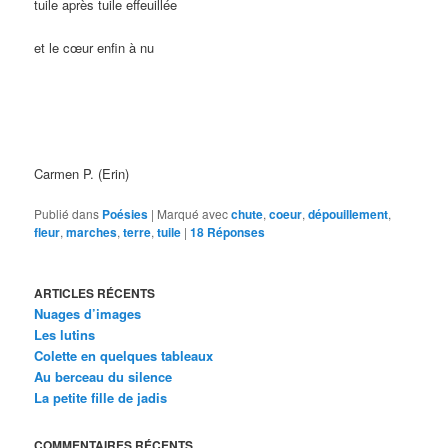
tuile après tuile effeuillée
et le cœur enfin à nu
Carmen P. (Erin)
Publié dans
Poésies
|
Marqué avec
chute
,
coeur
,
dépouillement
,
fleur
,
marches
,
terre
,
tuile
|
18
Réponses
ARTICLES RÉCENTS
Nuages d’images
Les lutins
Colette en quelques tableaux
Au berceau du silence
La petite fille de jadis
COMMENTAIRES RÉCENTS