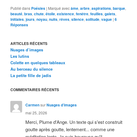
Publié dans
Poésies
|
Marqué avec
âme
,
arbre
,
aspirations
,
barque
,
beauté
,
bras
,
chute
,
étoile
,
existence
,
fenêtre
,
feuilles
,
galets
,
initiales
,
jours
,
noyau
,
nuits
,
rêves
,
silence
,
solitude
,
vague
|
6
Réponses
ARTICLES RÉCENTS
Nuages d’images
Les lutins
Colette en quelques tableaux
Au berceau du silence
La petite fille de jadis
COMMENTAIRES RÉCENTS
Carmen
sur
Nuages d’images
mai 25, 2026
Merci, Plume d'Ange. Un texte qui s'est construit
goutte après goutte, lentement... comme une
méditation lente. Je suis heureuse qu'il…