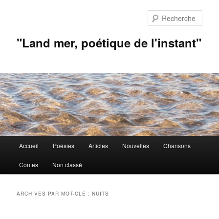
Aller
Aller
au
au
Rech
contenu
contenu
principal
secondaire
"Land mer, poétique de l'instant"
Menu
Accueil
Poésies
Articles
Nouvelles
Chansons
principal
Contes
Non classé
ARCHIVES PAR MOT-CLÉ :
NUITS