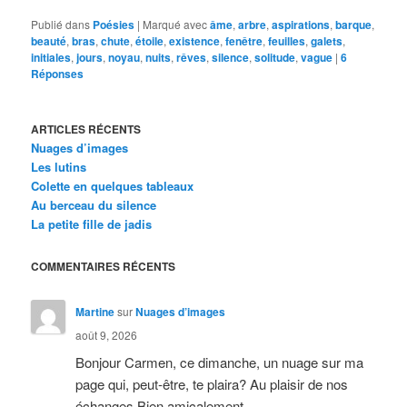
Publié dans
Poésies
|
Marqué avec
âme
,
arbre
,
aspirations
,
barque
,
beauté
,
bras
,
chute
,
étoile
,
existence
,
fenêtre
,
feuilles
,
galets
,
initiales
,
jours
,
noyau
,
nuits
,
rêves
,
silence
,
solitude
,
vague
|
6
Réponses
ARTICLES RÉCENTS
Nuages d’images
Les lutins
Colette en quelques tableaux
Au berceau du silence
La petite fille de jadis
COMMENTAIRES RÉCENTS
Martine
sur
Nuages d’images
août 9, 2026
Bonjour Carmen, ce dimanche, un nuage sur ma
page qui, peut-être, te plaira? Au plaisir de nos
échanges Bien amicalement…