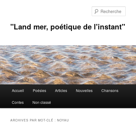
Aller
Aller
au
au
Rech
contenu
contenu
principal
secondaire
"Land mer, poétique de l'instant"
Menu
Accueil
Poésies
Articles
Nouvelles
Chansons
principal
Contes
Non classé
ARCHIVES PAR MOT-CLÉ :
NOYAU